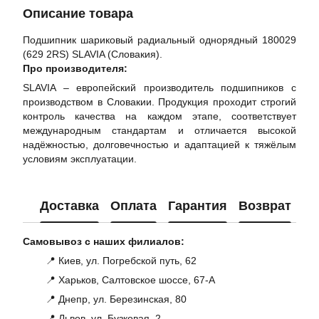
Описание товара
Подшипник шариковый радиальный однорядный 180029
(629 2RS) SLAVIA (Словакия).
Про производителя:
SLAVIA – европейский производитель подшипников с
производством в Словакии. Продукция проходит строгий
контроль качества на каждом этапе, соответствует
международным стандартам и отличается высокой
надёжностью, долговечностью и адаптацией к тяжёлым
условиям эксплуатации.
Доставка
Оплата
Гарантия
Возврат
Ко
Самовывоз с наших филиалов:
📍 Киев, ул. Погребской путь, 62
📍 Харьков, Салтовское шоссе, 67-А
📍 Днепр, ул. Березинская, 80
📍 Львов, ул. Бузковая, 2