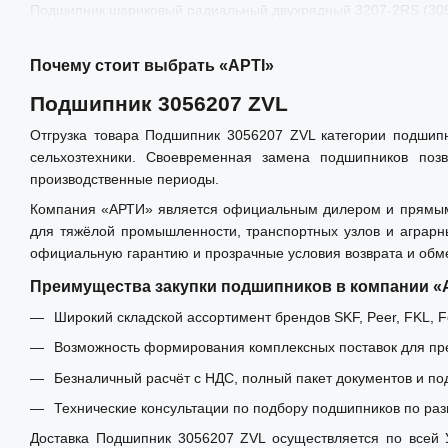
Подшипник шариковый радиальный двухрядный 3207-2RS (30
Почему стоит выбрать «АРТІ»
Подшипник 3056207 ZVL
Отгрузка товара Подшипник 3056207 ZVL категории подшип
сельхозтехники. Своевременная замена подшипников позв
производственные периоды.
Компания «АРТИ» является официальным дилером и прямым и
для тяжёлой промышленности, транспортных узлов и аграрн
официальную гарантию и прозрачные условия возврата и обм
Преимущества закупки подшипников в компании 
Широкий складской ассортимент брендов SKF, Peer, FKL, Fe
Возможность формирования комплексных поставок для пре
Безналичный расчёт с НДС, полный пакет документов и по
Технические консультации по подбору подшипников по раз
Доставка Подшипник 3056207 ZVL осуществляется по всей У