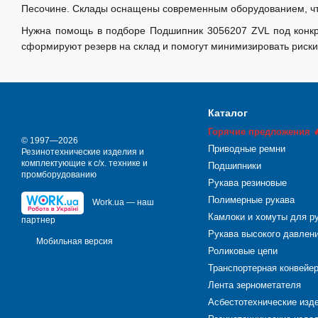
Песочине. Склады оснащены современным оборудованием, что
Нужна помощь в подборе Подшипник 3056207 ZVL под конкре
сформируют резерв на склад и помогут минимизировать риски
Каталог
Горячие предложения 
© 1997—2026
Приводные ремни
Резинотехнические изделия и
комплектующие к с/х. технике и
Подшипники
промборудованию
Рукава резиновые
Полимерные рукава
Work.ua — наш
Камлоки и хомуты для р
партнер
Рукава высокого давлен
Мобильная версия
Роликовые цепи
Транспортерная конвейе
Лента зернометателя
Асбестотехнические изд