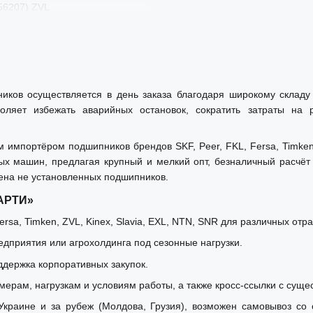
56207) ZVL
ников осуществляется в день заказа благодаря широкому склад
оляет избежать аварийных остановок, сократить затраты на
мпортёром подшипников брендов SKF, Peer, FKL, Fersa, Timken, 
ых машин, предлагая крупный и мелкий опт, безналичный расчё
ена не установленных подшипников.
«АРТИ»
rsa, Timken, ZVL, Kinex, Slavia, EXL, NTN, SNR для различных отр
дприятия или агрохолдинга под сезонные нагрузки.
ддержка корпоративных закупок.
мерам, нагрузкам и условиям работы, а также кросс-ссылки с суще
краине и за рубеж (Молдова, Грузия), возможен самовывоз со с