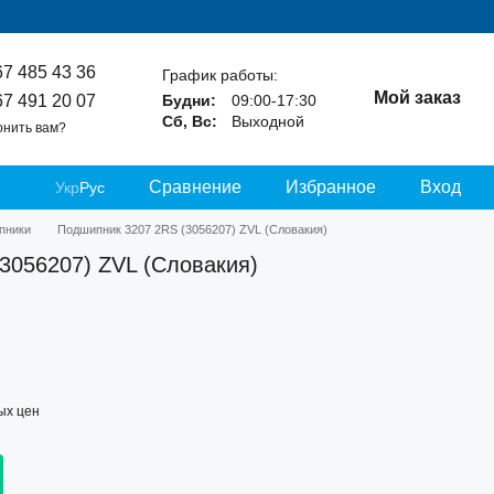
67 485 43 36
График работы:
Мой заказ
67 491 20 07
Будни:
09:00-17:30
Сб, Вс:
Выходной
онить вам?
Сравнение
Избранное
Вход
Укр
Рус
пники
Подшипник 3207 2RS (3056207) ZVL (Словакия)
3056207) ZVL (Словакия)
ых цен