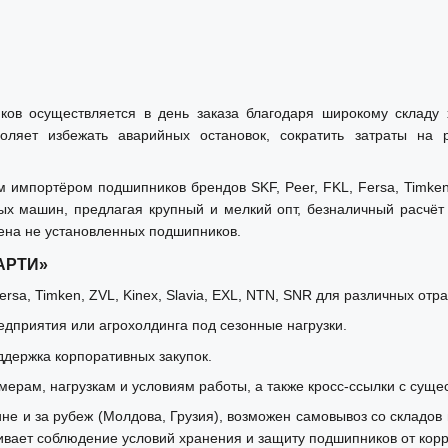
ков осуществляется в день заказа благодаря широкому склад
оляет избежать аварийных остановок, сократить затраты на
мпортёром подшипников брендов SKF, Peer, FKL, Fersa, Timken, 
ых машин, предлагая крупный и мелкий опт, безналичный расчё
ена не установленных подшипников.
«АРТИ»
rsa, Timken, ZVL, Kinex, Slavia, EXL, NTN, SNR для различных отр
дприятия или агрохолдинга под сезонные нагрузки.
ддержка корпоративных закупок.
мерам, нагрузкам и условиям работы, а также кросс-ссылки с суще
е и за рубеж (Молдова, Грузия), возможен самовывоз со складов 
ает соблюдение условий хранения и защиту подшипников от корр