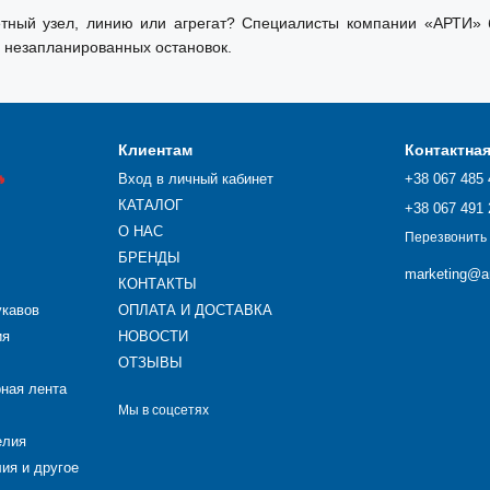
ный узел, линию или агрегат? Специалисты компании «АРТИ» б
 незапланированных остановок.
Клиентам
Контактна

Вход в личный кабинет
+38 067 485 
КАТАЛОГ
+38 067 491 
О НАС
Перезвонить
БРЕНДЫ
marketing@ar
КОНТАКТЫ
укавов
ОПЛАТА И ДОСТАВКА
ия
НОВОСТИ
ОТЗЫВЫ
рная лента
Мы в соцсетях
елия
ия и другое