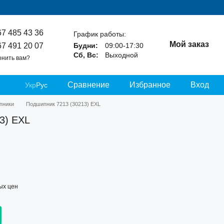
67 485 43 36
График работы:
Мой заказ
67 491 20 07
Будни:
09:00-17:30
Сб, Вс:
Выходной
онить вам?
Сравнение
Избранное
Вход
Укр
Рус
пники
Подшипник 7213 (30213) EXL
3) EXL
ых цен