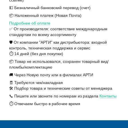
ссылке)
💵 Безналичный банковский перевод (счет)
📦 Наложенный платеж (Новая Почта)
Подробнее об оплате
✅ От производителя: соответствие международным
стандартам по всему ассортименту
🛡️ От компании "АРТИ" как дистрибьютора: входной
контроль, техническая поддержка и сервис
⏱️ 14 дней (без дня покупки)
📦 Товар не использовался, сохранен товарный вид/
пломбы/комплектацию
🚚 Через Новую почту или в филиалах АРТИ
🧾 Требуются чек/накладная
🛠️ Подбор товара и технические советы от менеджера
📞 Пишите или звоните по номерам из раздела
Контакты
⏱️ Отвечаем быстро в рабочее время