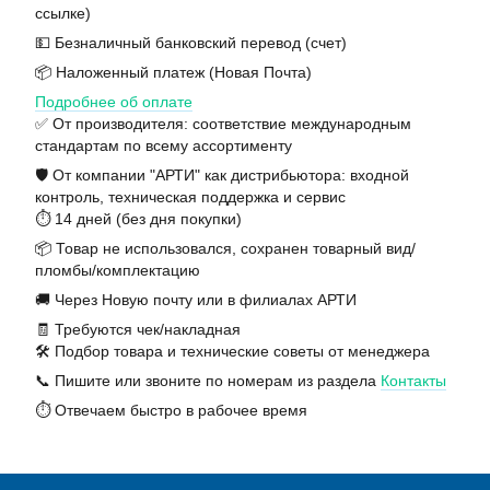
ссылке)
💵 Безналичный банковский перевод (счет)
📦 Наложенный платеж (Новая Почта)
Подробнее об оплате
✅ От производителя: соответствие международным
стандартам по всему ассортименту
🛡️ От компании "АРТИ" как дистрибьютора: входной
контроль, техническая поддержка и сервис
⏱️ 14 дней (без дня покупки)
📦 Товар не использовался, сохранен товарный вид/
пломбы/комплектацию
🚚 Через Новую почту или в филиалах АРТИ
🧾 Требуются чек/накладная
🛠️ Подбор товара и технические советы от менеджера
📞 Пишите или звоните по номерам из раздела
Контакты
⏱️ Отвечаем быстро в рабочее время