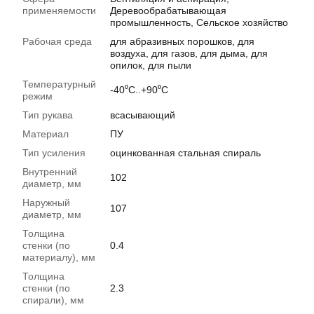
применяемости
Деревообрабатывающая
промышленность, Сельское хозяйство
Рабочая среда
для абразивных порошков, для
воздуха, для газов, для дыма, для
опилок, для пыли
Температурный
-40⁰С..+90⁰С
режим
Тип рукава
всасывающий
Материал
ПУ
Тип усиления
оцинкованная стальная спираль
Внутренний
102
диаметр, мм
Наружный
107
диаметр, мм
Толщина
стенки (по
0.4
материалу), мм
Толщина
стенки (по
2.3
спирали), мм