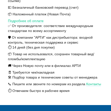
ссылке)
💵 Безналичный банковский перевод (счет)
📦 Наложенный платеж (Новая Почта)
Подробнее об оплате
✅ От производителя: соответствие международным
стандартам по всему ассортименту
🛡️ От компании "АРТИ" как дистрибьютора: входной
контроль, техническая поддержка и сервис
⏱️ 14 дней (без дня покупки)
📦 Товар не использовался, сохранен товарный вид/
пломбы/комплектацию
🚚 Через Новую почту или в филиалах АРТИ
🧾 Требуются чек/накладная
🛠️ Подбор товара и технические советы от менеджера
📞 Пишите или звоните по номерам из раздела
Контакты
⏱️ Отвечаем быстро в рабочее время