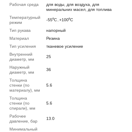
Рабочая среда
для воды, для воздуха, для
минеральних масел, для топлива
Температурный
-55⁰С..+100⁰С
режим
Тип рукава
напорный
Материал
Резина
Тип усиления
тканевое усиление
Внутренний
25
диаметр, мм
Наружный
36
диаметр, мм
Толщина
стенки (по
5.6
материалу), мм
Толщина
стенки (по
5.6
спирали), мм
Рабочее
13.0
давление, бар
Минимальный