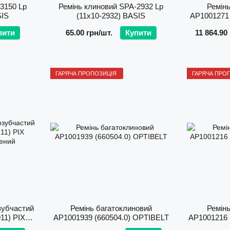
3150 Lp
Ремінь клиновий SPA-2932 Lp
Ремінь
SIS
(11х10-2932) BASIS
AP1001271 
пити
65.00 грн/шт.
Купити
11 864.90
ГАРЯЧА ПРОПОЗИЦІЯ
ГАРЯЧА ПРО
зубчастий
Ремінь багатоклиновий
Ремінь
11) PIX
AP1001939 (660504.0) OPTIBELT
AP1001216 
ений