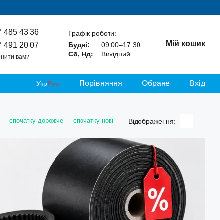
7 485 43 36
Графік роботи:
Мій кошик
7 491 20 07
Будні:
09:00–17:30
Сб, Нд:
Вихідний
нити вам?
Порівняння
Обране
Вхід
Укр
Рус
спочатку дорожче
спочатку нові
Відображення: