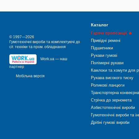
Каталог
Гарячі пропозиції 🔥
© 1997—2026
Привідні ремені
Гумотехнічні вироби та комплектуючі до
с/г. техніки та пром. обладнання
Підшипники
Рукави гумові
Work.ua — наш
Полімерні рукави
партнер
Камлоки та хомути для р
Мобільна версія
Рукава високого тиску
Роликові ланцюги
Транспортерна конвеєрна
Стрічка до зерномета
Азбестотехнічні вироби
Гумотехнічні вироби та і
Дрібні гумові вироби