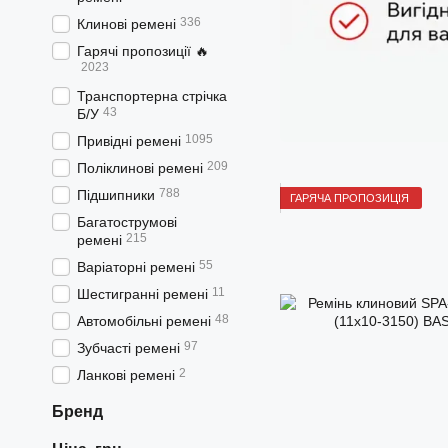
336
Клинові ремені
Гарячі пропозиції 🔥
2023
Транспортерна стрічка
43
Б/У
1095
Привідні ремені
209
Поліклинові ремені
788
Підшипники
ГАРЯЧА ПРОПОЗИЦІЯ
Багатострумові
215
ремені
55
Варіаторні ремені
11
Шестигранні ремені
48
Автомобільні ремені
97
Зубчасті ремені
2
Ланкові ремені
Бренд