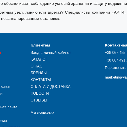
 обеспечивает соблюдение условий хранения и защиту подшипник
етный узел, линию или агрегат? Специалисты компании «АРТИ» 
 незапланированных остановок.
Клиентам
Контактна

Вход в личный кабинет
+38 067 485 
КАТАЛОГ
+38 067 491 
О НАС
Перезвонить
БРЕНДЫ
marketing@ar
КОНТАКТЫ
укавов
ОПЛАТА И ДОСТАВКА
ия
НОВОСТИ
ОТЗЫВЫ
рная лента
Мы в соцсетях
елия