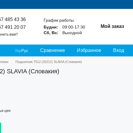
67 485 43 36
График работы:
Мой заказ
67 491 20 07
Будни:
09:00-17:30
Сб, Вс:
Выходной
онить вам?
Сравнение
Избранное
Вход
Укр
Рус
пники
Подшипник 7512 (32212) SLAVIA (Словакия)
2) SLAVIA (Словакия)
ых цен