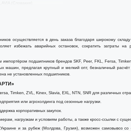
LAVIA (Словакия)
ников осуществляется в день заказа благодаря широкому скла
оляет избежать аварийных остановок, сократить затраты на
мпортёром подшипников брендов SKF, Peer, FKL, Fersa, Timken, 
ых машин, предлагая крупный и мелкий опт, безналичный расчё
ена не установленных подшипников.
«АРТИ»
rsa, Timken, ZVL, Kinex, Slavia, EXL, NTN, SNR для различных отр
дприятия или агрохолдинга под сезонные нагрузки.
ддержка корпоративных закупок.
мерам, нагрузкам и условиям работы, а также кросс-ссылки с суще
Украине и за рубеж (Молдова, Грузия), возможен самовывоз со с