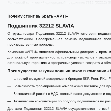
Роликовый конический однорядный подшипник 7512 (32212) S
Почему стоит выбрать «АРТІ»
Подшипник 32212 SLAVIA
Отгрузка товара Подшипник 32212 SLAVIA категории подшип
сельхозтехники. Своевременная замена подшипников позв
производственные периоды.
Компания «АРТИ» является официальным дилером и прямым и
для тяжёлой промышленности, транспортных узлов и аграрн
официальную гарантию и прозрачные условия возврата и обм
Преимущества закупки подшипников в компании 
Широкий складской ассортимент брендов SKF, Peer, FKL, Fe
Возможность формирования комплексных поставок для пре
Безналичный расчёт с НДС, полный пакет документов и по
Технические консультации по подбору подшипников по раз
Доставка Подшипник 32212 SLAVIA осуществляется по всей 