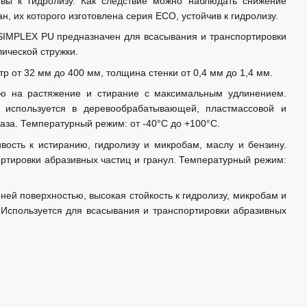
ивы к гидролизу. Как следствие можно наблюдать снижение
 их которого изготовлена серия ECO, устойчив к гидролизу.
SIMPLEX PU предназначен для всасывания и транспортировки
лической стружки.
 от 32 мм до 400 мм, толщина стенки от 0,4 мм до 1,4 мм.
ью на растяжение и стирание с максимальным удлинением.
г используется в деревообрабатывающей, пластмассовой и
газа. Температурный режим: от -40°C до +100°C.
вость к истиранию, гидролизу и микробам, маслу и бензину.
ортировки абразивных частиц и гранул. Температурный режим:
ней поверхностью, высокая стойкость к гидролизу, микробам и
. Используется для всасывания и транспортировки абразивных