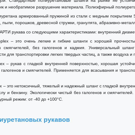
дой. Стандартные полиуретановые шланги на рынке не устойч
ик и необратимое разрушение материала. Полиэфирный полиуретан,
иуретана армированный пружиной из стали с медным покрытием 
, пыли, порошков, древесной стружки, гранулята, абразивно-метал
АРТИ рукава со следующими характеристиками: внутренний диаметр
lex – это очень легкие и гибкие шланги с хорошей прочност
ез смягчителей, без галогенов и кадмия. Универсальный шлан
и для транспортировки легких твердых частиц, а также воздуха и 
x – рукав с гладкой внутренней поверхностью, хорошая устойчи
 галогенов и смягчителей. Применяется для всасывания и трансп
 – это нетоксичный, тяжелый и надежный шланг с гладкой внутрен
слу и бензину. Экологически чистый без галогенов и смягчителей
урный режим: от -40 до +100°C.
иуретановых рукавов