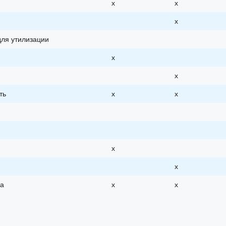
х
х
х
для утилизации
х
х
ть
х
х
х
х
ка
х
х