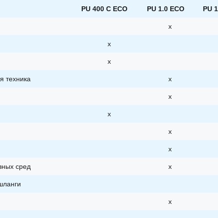
PU 400 C ECO
PU 1.0 ECO
PU 1
x
x
х
я техника
х
х
х
х
х
вных сред
х
шланги
х