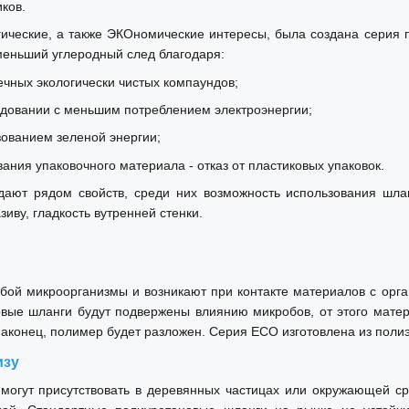
ков.
ические, а также ЭКОномические интересы, была создана серия
еньший углеродный след благодаря:
ечных экологически чистых компаундов;
удовании с меньшим потреблением электроэнергии;
зованием зеленой энергии;
ния упаковочного материала - отказ от пластиковых упаковок.
ают рядом свойств, среди них возможность использования шлан
зиву, гладкость вутренней стенки.
ой микроорганизмы и возникают при контакте материалов с органи
вые шланги будут подвержены влиянию микробов, от этого матер
 наконец, полимер будет разложен. Серия ECO изготовлена из поли
изу
 могут присутствовать в деревянных частицах или окружающей с