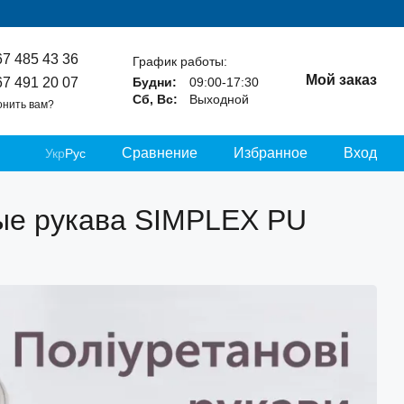
67 485 43 36
График работы:
Мой заказ
67 491 20 07
Будни:
09:00-17:30
Сб, Вс:
Выходной
онить вам?
Сравнение
Избранное
Вход
Укр
Рус
вые рукава SIMPLEX PU