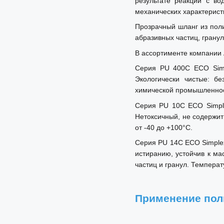
результате реакции с во
механических характерист
Прозрачный шланг из пол
абразивных частиц, гранул
В ассортименте компании 
Серия PU 400C ECO Simp
Экологически чистые: б
химической промышленност
Серия PU 10C ECO Simple
Нетоксичный, не содержит
от -40 до +100°C.
Серия PU 14C ECO Simplex
истиранию, устойчив к ма
частиц и гранул. Температ
Применение пол