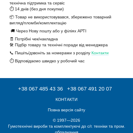
технічна підтримка та сервіс
⏱️ 14 днів (без дня покупки)
📦 Товар не використовувався, збережено товарний
вигляд/пломби/комплектацію
🚚 Через Нову пошту або у філіях АРТІ
🧾 Потрібні чек/накладна
🛠️ Підбір товару та технічні поради від менеджера
📞 Пишіть/дзвоніть за номерами з розділу
Контакти
⏱️ Відповідаємо швидко у робочий час
+38 067 485 43 36
+38 067 491 20 07
КОНТАКТИ
Повна версія сайту
© 1997—2026
Гумотехнічні вироби та комплектуючі до с/г. техніки та пром.
обладнання