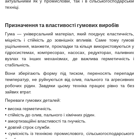
актуальними як у промисловій, так і в сільськогосподарській
техніці.
Призначення та властивості гумових виробів
Гума — універсальний матеріал, який поєднує еластичність,
міцність і стійкість до зовнішніх впливів. Саме тому гумові
ущільнення, манжети, прокладки та кільця використовуються у
гідросистемах, компресорах, насосах, редукторах, паливних
вузлах та інших механізмах, де важлива герметичність і
стабільність.
Вони зберігають форму під тиском, переносять перепади
температур, не руйнуються від олив, пального та агресивних
робочих рідин. Завдяки цьому техніка працює рівно та без
зайвих втрат.
Переваги гумових деталей:
• висока герметичність.
• стійкість до олив, пального і хімічних рідин.
• амортизаційні властивості та гнучкість.
• довгий строк служби.
• сумісність із технікою промислового, сільськогосподарського