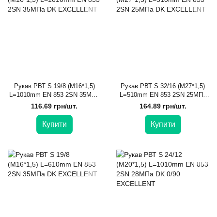
Рукав РВТ S 19/8 (М16*1,5)
Рукав РВТ S 32/16 (М27*1,5)
L=1010mm EN 853 2SN 35МПа
L=510mm EN 853 2SN 25МПа
DK EXCELLENT
DK EXCELLENT
116.69 грн/шт.
164.89 грн/шт.
Купити
Купити