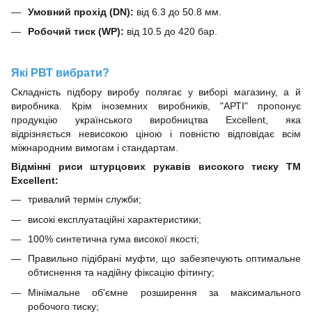
Умовний прохід (DN):
від 6.3 до 50.8 мм.
Робочий тиск (WP):
від 10.5 до 420 бар.
Які РВТ вибрати?
Складність підбору виробу полягає у виборі магазину, а й
виробника. Крім іноземних виробників, "АРТІ" пропонує
продукцію українського виробництва Excellent, яка
відрізняється невисокою ціною і повністю відповідає всім
міжнародним вимогам і стандартам.
Відмінні риси штурцових рукавів високого тиску ТМ
Excellent:
тривалий термін служби;
високі експлуатаційні характеристики;
100% синтетична гума високої якості;
Правильно підібрані муфти, що забезпечують оптимальне
обтиснення та надійну фіксацію фітингу;
Мінімальне об'ємне розширення за максимального
робочого тиску;