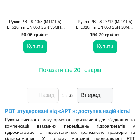
Рукав РВТ S 19/8 (М16*1,5)
Рукав РВТ S 24/12 (М20*1,5)
L=610mm EN 853 2SN 35МПа
L=1010mm EN 853 2SN 28МПа
DK EXCELLENT
DK 0/90 EXCELLENT
90.06 грн/шт.
194.70 грн/шт.
Купити
Купити
Показати ще 20 товарів
Назад
Вперед
1
з 33
РВТ штуцеровані від «АРТІ»: доступна надійність!
Рукави високого тиску армовані призначені для з'єднання та
компенсації взаємних переміщень гідроагрегатів у
гідросистемах та гідростатичних трансмісіях тракторів та
сільгоспмашин. У нашому магазині представлені РВТ