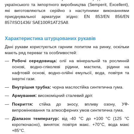
українського та імпортного виробництва (Semperit, Excellent),
які виготовляються серійно з наступними виконаннями
приєднувальної арматури згідно: EN 853/EN 856/EN
857/ISO1436/ SAE100R1AT2SA8.
Характеристика штурцованих рукавів
Дані рукави користуються гарним попитом на ринку, оскільки
мають ряд переваг та особливостей:
Робочі середовища:
олії на мінеральній та рослинній
основі, водно-гліколеві рідини, мастила, рідини на
нафтовій основі, водно-олійні емульсії, вода, повітря та
інертні гази.
Внутрішня трубка:
чорна маслостійка синтетична гума.
Армування:
високоміцний сталевий дріт.
Покриття:
стійка до зносу, впливу озону, УФ-
випромінювання та атмосферних умов синтетична гума.
Діапазон температур:
від -40 °C до +100 °C (125 °С
короткочасно), виняток: повітря макс. +70°C, вода макс
+85°C.