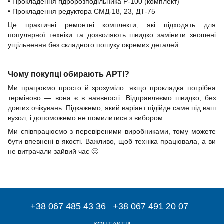
• Прокладення гідророзподільника Р-100 (комплект)
• Прокладення редуктора СМД-18, 23, ДТ-75
Це практичні ремонтні комплекти, які підходять для
популярної техніки та дозволяють швидко замінити зношені
ущільнення без складного пошуку окремих деталей.
Чому покупці обирають АРТІ?
Ми працюємо просто й зрозуміло: якщо прокладка потрібна
терміново — вона є в наявності. Відправляємо швидко, без
довгих очікувань. Підкажемо, який варіант підійде саме під ваш
вузол, і допоможемо не помилитися з вибором.
Ми співпрацюємо з перевіреними виробниками, тому можете
бути впевнені в якості. Важливо, щоб техніка працювала, а ви
не витрачали зайвий час
🙂
+38 067 485 43 36
+38 067 491 20 07