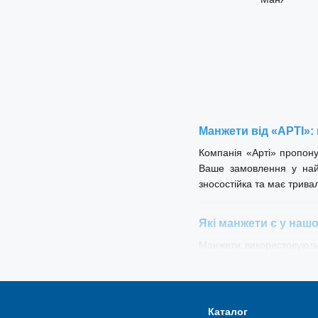
Манжети від «АРТІ»:
Компанія «Арті» пропону
Ваше замовлення у найк
зносостійка та має трива
Які манжети є у наш
Манжети використовують
експлуатації обладнання 
чим Вам з радістю допом
та синього кольорів) та г
Каталог
Манжети пневматичні