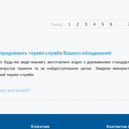
Назад
1
2
3
4
5
6
...
 продовжать термін служби Вашого обладнання!
є будь-які види манжет, виготовлені згідно з державними стандар
оротші терміни та за найдоступнішою ціною. Завдяки використ
лий термін служби.
ому магазині?
ся для ущільнення з'єднань між рухомими та нерухомими елемент
та уникнути його збоїв та поломок. Тому дуже важливо вибрати які
ожуть наші висококваліфіковані фахівці. У нашому асортименті є м
уми, які застосовуються в різних умовах та мають деякі відмінності:
Клієнтам
Контактна
ущільнюють штоки та циліндри пневматичних пристроїв;