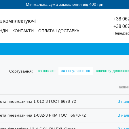
Мінімальна сума замовлення від 400 грн
+38 06
а комплектуючі
+38 06
НДИ
КОНТАКТИ
ОПЛАТА І ДОСТАВКА
Передзво
і
за назвою
за популярністю
спочатку дешевше
Сортування:
Наявні
ета пневматична 1-012-3 ГОСТ 6678-72
В ная
ета пневматична 1-032-3 FKM ГОСТ 6678-72
В ная