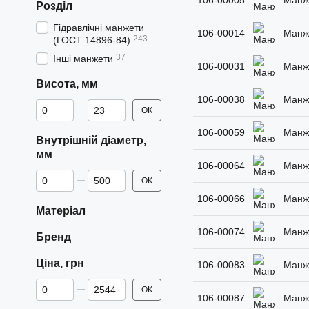
106-00005
Манже
Розділ
Гідравлічні манжети
106-00014
Манже
243
(ГОСТ 14896-84)
37
Інші манжети
106-00031
Манже
Висота, мм
106-00038
Манже
Від Висота, мм
До Висота, мм
ОК
106-00059
Манже
Внутрішній діаметр,
мм
106-00064
Манже
Від Внутрішній діаметр, мм
До Внутрішній діаметр, мм
ОК
106-00066
Манже
Матеріал
106-00074
Манже
Бренд
Ціна, грн
106-00083
Манже
Від Ціна, грн
До Ціна, грн
ОК
106-00087
Манже