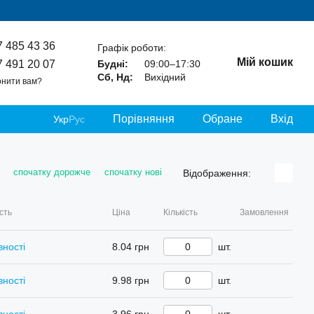
7 485 43 36
Графік роботи:
Мій кошик
7 491 20 07
Будні:
09:00–17:30
Сб, Нд:
Вихідний
нити вам?
Порівняння
Обране
Вхід
Укр
Рус
спочатку дорожче
спочатку нові
Відображення:
сть
Ціна
Кількість
Замовлення
вності
8.04 грн
шт.
вності
9.98 грн
шт.