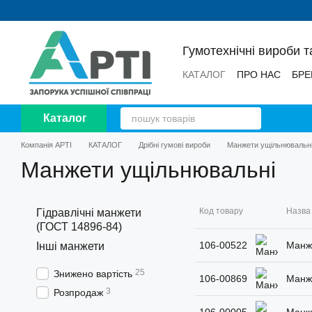
Перейти до основного контенту
Гумотехнічні вироби т
КАТАЛОГ
ПРО НАС
БРЕ
НОВИНИ
ВІДГУКИ
Каталог
Компанія АРТІ
КАТАЛОГ
Дрібні гумові вироби
Манжети ущільнювальн
Манжети ущільнювальні
Код товару
Назва
Гідравлічні манжети
(ГОСТ 14896-84)
106-00522
Манж
Інші манжети
25
Знижено вартість
106-00869
Манж
3
Розпродаж