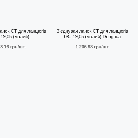
ланок СТ для ланцюгів
З'єднувач ланок СТ для ланцюгів
..19,05 (малий)
08...19,05 (малий) Donghua
3.16 грн/шт.
1 206.98 грн/шт.