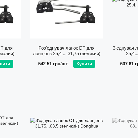
DТ для
Роз'єднувач ланок DТ для
З'єднувач 
 (малий)
ланцюгів 25,4 ... 31,75 (великий)
25,4.
пити
542.51 грн/шт.
Купити
607.61 г