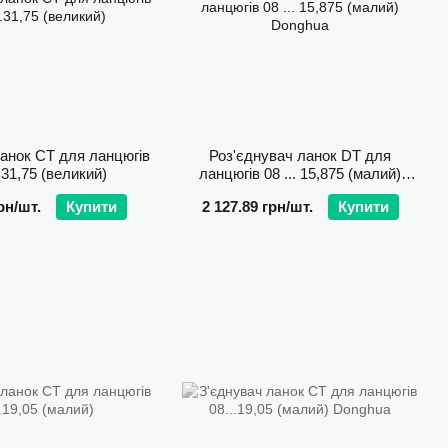
ланок СТ для ланцюгів
Роз'єднувач ланок DТ для
..31,75 (великий)
ланцюгів 08 ... 15,875 (малий)
Donghua
рн/шт.
Купити
2 127.89 грн/шт.
Купити