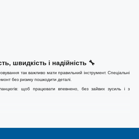
ть, швидкість і надійність
🔧
овування так важливо мати правильний інструмент. Спеціальні
монт без ризику пошкодити деталі.
анцюгів: щоб працювати впевнено, без зайвих зусиль і з
югових механізмів: