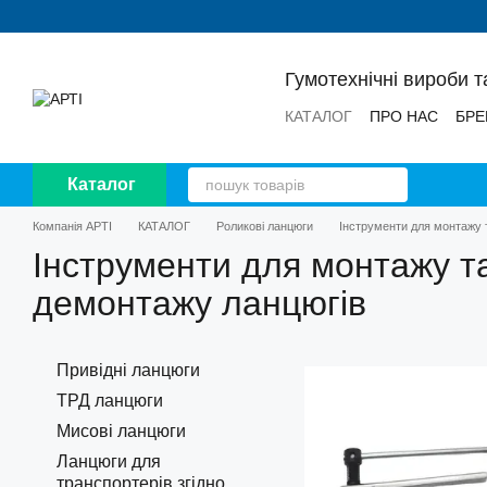
Перейти до основного контенту
Гумотехнічні вироби т
КАТАЛОГ
ПРО НАС
БРЕ
НОВИНИ
ВІДГУКИ
Каталог
Компанія АРТІ
КАТАЛОГ
Роликові ланцюги
Інструменти для монтажу 
Інструменти для монтажу т
демонтажу ланцюгів
Привідні ланцюги
ТРД ланцюги
Мисові ланцюги
Ланцюги для
транспортерів згідно