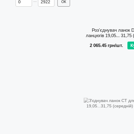
ОК
Роз'єднувач ланок 
ланцюгів 19,05... 31,75
Donghua
2 065.45 грн/шт.
К