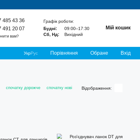
7 485 43 36
Графік роботи:
Мій кошик
7 491 20 07
Будні:
09:00–17:30
Сб, Нд:
Вихідний
нити вам?
Порівняння
Обране
Вхід
Укр
Рус
спочатку дорожче
спочатку нові
Відображення: