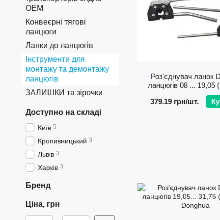
ОEМ
Конвеєрні тягові
ланцюги
Ланки до ланцюгів
Інструменти для
монтажу та демонтажу
Роз'єднувач ланок 
ланцюгів
ланцюгів 08 ... 19,05
ЗАЛИШКИ та зірочки
379.19 грн/шт.
Ку
Доступно на складі
5
Київ
3
Кропивницький
3
Львів
3
Харків
Бренд
Ціна, грн
Від Ціна, грн
До Ціна, грн