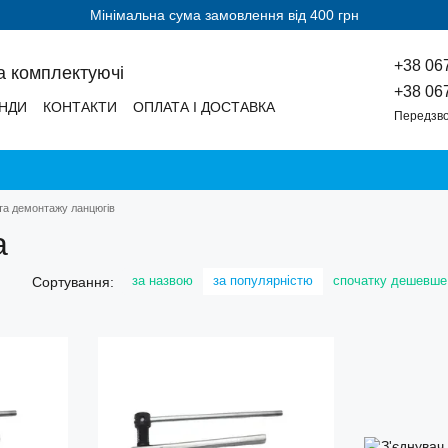
Мінімальна сума замовлення від 400 грн
+38 06
а комплектуючі
+38 06
НДИ
КОНТАКТИ
ОПЛАТА І ДОСТАВКА
Передзво
та демонтажу ланцюгів
а
за назвою
за популярністю
спочатку дешевше
Сортування: