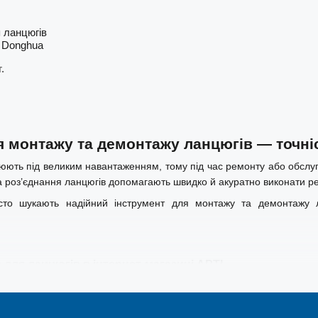
 ланцюгів
) Donghua
.
я монтажу та демонтажу ланцюгів — точніс
юють під великим навантаженням, тому під час ремонту або обслуг
а роз’єднання ланцюгів допомагають швидко й акуратно виконати ре
то шукають надійний інструмент для монтажу та демонтажу л
 для ланцюгів в інтернет-магазині АРТІ
тавлені інструменти, які допомагають швидко виконати ремонт ланц
DT для різних діаметрів.