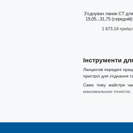
З'єднувач ланок СТ для
19,05...31,75 (середнiй
1 673.14 грн/шт
Інструменти дл
Ланцюгові передачі прац
пристрої для з’єднання т
Саме тому майстри час
максимальною точністю.
Каталог інструментів
У нашому каталозі предс
📏
роз’єднувачі ланцюгів 