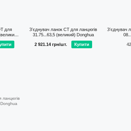
DТ для
З'єднувач ланок СТ для ланцюгів
З'єднувач 
 (великий)
31.75...63,5 (великий) Donghua
08.
упити
2 921.14 грн/шт.
Купити
42