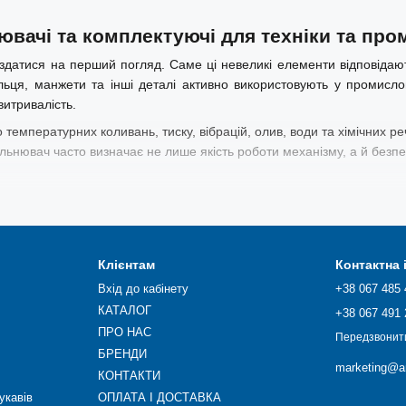
нювачі та комплектуючі для техніки та п
 здатися на перший погляд. Саме ці невеликі елементи відповідають 
льця, манжети та інші деталі активно використовують у промисло
витривалість.
о температурних коливань, тиску, вібрацій, олив, води та хімічних 
ьнювач часто визначає не лише якість роботи механізму, а й безпек
 які використовуються для герметизації, амортизації та захисту о
Клієнтам
Контактна
Вхід до кабінету
+38 067 485 
КАТАЛОГ
+38 067 491 
ПРО НАС
Передзвонит
БРЕНДИ
marketing@ar
КОНТАКТИ
 боїться навантажень, температур і рідин. Тому вони чудово працюют
укавів
ОПЛАТА І ДОСТАВКА