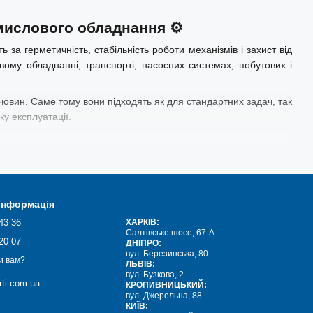
ромислового обладнання
⚙️
за герметичність, стабільність роботи механізмів і захист від
вому обладнанні, транспорті, насосних системах, побутових і
речовин. Саме тому вони підходять як для стандартних задач, так
у експлуатації.
бладнання. У нашому каталозі ви знайдете найбільш затребувані
 інформація
43 36
ХАРКІВ:
Салтівське шосе, 67-А
20 07
ДНІПРО:
вул. Березинська, 80
и вам?
ЛЬВІВ:
вул. Бузкова, 2
ti.com.ua
КРОПИВНИЦЬКИЙ:
вул. Джерельна, 88
ь навіть у відповідальних місцях техніки та служать довго
КИЇВ: