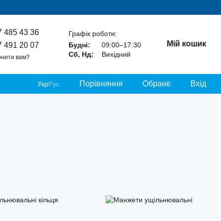
7 485 43 36
Графік роботи:
Мій кошик
7 491 20 07
Будні:
09:00–17:30
Сб, Нд:
Вихідний
нити вам?
Порівняння
Обране
Вхід
Укр
Рус