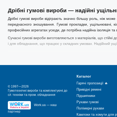
Дрібні гумові вироби — надійні ущіль
Дрібні гумові вироби відіграють значно більшу роль, ніж може
передчасного зношування. Гумові прокладки, ущільнювачі, кі
професійних агрегатах усюди, де потрібна надійна ізоляція та 
Сучасні гумові вироби виготовляються з матеріалів, що стійкі д
і для обладнання, що працює у складних умовах. Надійний ущіл
Каталог дрібних гумових виробів АРТІ
Дрібні гумові вироби охоплюють широкий спектр комплектуючих,
позиції для промислової та побутової техніки:
Каталог
🛡️ Сальники OEM та армовані манжети.
Гарячі пропозиції 🔥
© 1997—2026
Привідні ремені
⭕ Ущільнювальні кільця (O-ring) різних діаметрів.
Гумотехнічні вироби та комплектуючі до
с/г. техніки та пром. обладнання
Підшипники
💧 Манжети ущільнювальні.
Рукави гумові
Work.ua — наш
🛠️ Гумові запчастини та ремкомплекти.
Полімерні рукави
партнер
Всі гумові елементи зроблені з надійної технічної гуми, яка не
Камлоки та хомути для р