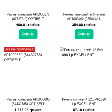
Ремінь клиновий AP1000177
Ремінь клиновий зубчастий
(077276.0) OPTIBELT
AP1005462 (235414A1,
684120900) OPTIBELT
480.81 грн/шт.
354.88 грн/шт.
Купити
Купити
ГАРЯЧА ПРОПОЗИЦІЯ
Ремінь клиновий AP1000680
Ремінь клиновий 12,5x9-1090
(84432785) OPTIBELT
Lp EXCELLENT
1 678.08 грн/шт.
87.10 грн/шт.