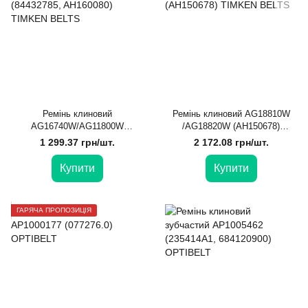
Ремінь клиновий
Ремінь клиновий AG18810W
AG16740W/AG11800W
/AG18820W (AH150678)
(84432785, AH160080) TIMKEN
TIMKEN BELTS
1 299.37 грн/шт.
2 172.08 грн/шт.
BELTS
Купити
Купити
ГАРЯЧА ПРОПОЗИЦІЯ