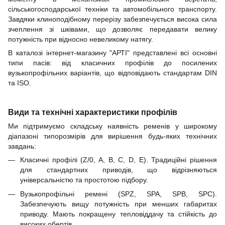
сільськогосподарської техніки та автомобільного транспорту.
Завдяки клиноподібному перерізу забезпечується висока сила
зчеплення зі шківами, що дозволяє передавати велику
потужність при відносно невеликому натягу.
В каталозі інтернет-магазину "АРТІ" представлені всі основні
типи пасів: від класичних профілів до посилених
вузькопрофільних варіантів, що відповідають стандартам DIN
та ISO.
Види та технічні характеристики профілів
Ми підтримуємо складську наявність ременів у широкому
діапазоні типорозмірів для вирішення будь-яких технічних
завдань:
Класичні профілі (Z/0, A, B, C, D, E). Традиційні рішення
для стандартних приводів, що відрізняються
універсальністю та простотою підбору.
Вузькопрофільні ремені (SPZ, SPA, SPB, SPC).
Забезпечують вищу потужність при менших габаритах
приводу. Мають покращену тепловіддачу та стійкість до
високих обертів.