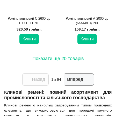
Ремінь клиновий С-2600 Lp
Ремінь клиновий А-2000 Lp
EXCELLENT
(644448.0) PIX
320.59 грн/шт.
156.17 грн/шт.
Купити
Купити
Показати ще 20 товарів
Назад
Вперед
1
з 94
Клинові ремені: повний асортимент для
промисловості та сільського господарства
Клинові ремені є найбільш затребуваним типом приводних
елементів, що використовуються для передачі крутного
моменту в механізмах промислових верстатів,