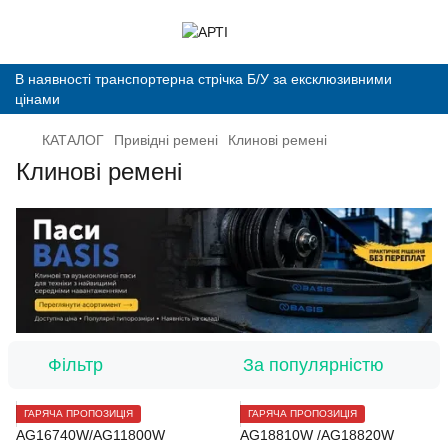
В наявності транспортерна стрічка Б/У за ексклюзивними
цінами
КАТАЛОГ
Привідні ремені
Клинові ремені
Клинові ремені
Фільтр
За популярністю
ГАРЯЧА ПРОПОЗИЦІЯ
ГАРЯЧА ПРОПОЗИЦІЯ