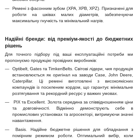
Ремені з фасонним зубом (XPA, XPB, XPZ). Призначені для
роботи на шківах малих діаметрів, забезпечуючи
максимальну гнучкість та мінімальний нагрів.
Надійні бренди: від преміум-якості до бюджетних
рішень
Для точного підбору під ваші експлуатаційні потреби ми
пропонуємо продукцію провідних виробників:
Optibelt, Gates та TimkenBelts. Світові лідери, чия продукція
встановлюється як оригінал на заводи Case, John Deere,
Caterpillar. Ці ремені виготовлені з високоякісних
компаундів із посиленим кордом, що гарантує мінімальне
розтягування та рекордний ресурс у важких умовах.
PIX та Excellent. Золота середина за співвідношенням ціни
та довговічності. Відмінно демонструють себе в
промислових установках та агросекторі, витримуючи значні
навантаження.
Basis. Надійне бюджетне рішення для обладнання з
помірним режимом роботи. Оптимальний вибір, коли