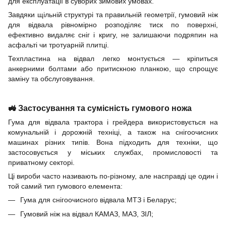
для експлуатації в суворих зимових умовах.
Завдяки щільній структурі та правильній геометрії, гумовий ніж
для відвала рівномірно розподіляє тиск по поверхні,
ефективно видаляє сніг і кригу, не залишаючи подряпин на
асфальті чи тротуарній плитці.
Техпластина на відвал легко монтується — кріпиться
анкерними болтами або притискною планкою, що спрощує
заміну та обслуговування.
🚜 Застосування та сумісність гумового ножа
Гума для відвала трактора і грейдера використовується на
комунальній і дорожній техніці, а також на снігоочисних
машинах різних типів. Вона підходить для техніки, що
застосовується у міських службах, промисловості та
приватному секторі.
Ці вироби часто називають по-різному, але насправді це один і
той самий тип гумового елемента:
Гума для снігоочисного відвала МТЗ і Беларус;
Гумовий ніж на відвал КАМАЗ, МАЗ, ЗІЛ;