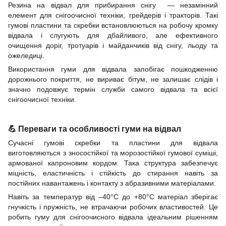
Резина на відвал для прибирання снігу — незамінний
елемент для снігоочисної техніки, грейдерів і тракторів. Такі
гумові пластини та скребки встановлюються на робочу кромку
відвала і слугують для дбайливого, але ефективного
очищення доріг, тротуарів і майданчиків від снігу, льоду та
ожеледиці.
Використання гуми для відвала запобігає пошкодженню
дорожнього покриття, не вириває бітум, не залишає слідів і
значно подовжує термін служби самого відвала та всієї
снігоочисної техніки.
💪 Переваги та особливості гуми на відвал
Сучасні гумові скребки та пластини для відвала
виготовляються з зносостійкої та морозостійкої гумової суміші,
армованої капроновим кордом. Така структура забезпечує
міцність, еластичність і стійкість до стирання навіть за
постійних навантажень і контакту з абразивними матеріалами.
Навіть за температур від –40°C до +80°C матеріал зберігає
гнучкість і пружність, не втрачаючи робочих властивостей. Це
робить гуму для снігоочисного відвала ідеальним рішенням