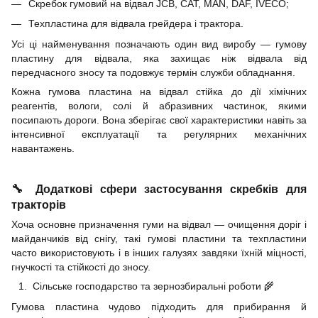
Скребок гумовий на відвал JCB, CAT, MAN, DAF, IVECO;
Техпластина для відвала грейдера і трактора.
Усі ці найменування позначають один вид виробу — гумову
пластину для відвала, яка захищає ніж відвала від
передчасного зносу та подовжує термін служби обладнання.
Кожна гумова пластина на відвал стійка до дії хімічних
реагентів, вологи, солі й абразивних частинок, якими
посипають дороги. Вона зберігає свої характеристики навіть за
інтенсивної експлуатації та регулярних механічних
навантажень.
🔧 Додаткові сфери застосування скребків для
тракторів
Хоча основне призначення гуми на відвал — очищення доріг і
майданчиків від снігу, такі гумові пластини та техпластини
часто використовують і в інших галузях завдяки їхній міцності,
гнучкості та стійкості до зносу.
Сільське господарство та зернозбиральні роботи 🌾
Гумова пластина чудово підходить для прибирання й