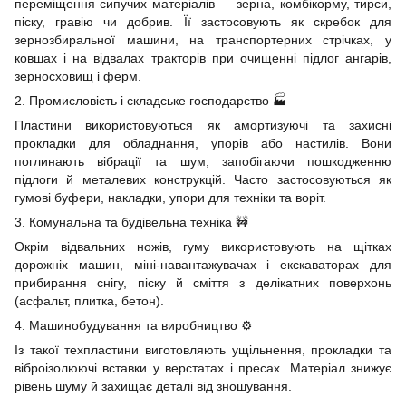
переміщення сипучих матеріалів — зерна, комбікорму, тирси,
піску, гравію чи добрив. Її застосовують як скребок для
зернозбиральної машини, на транспортерних стрічках, у
ковшах і на відвалах тракторів при очищенні підлог ангарів,
зерносховищ і ферм.
2. Промисловість і складське господарство 🏭
Пластини використовуються як амортизуючі та захисні
прокладки для обладнання, упорів або настилів. Вони
поглинають вібрації та шум, запобігаючи пошкодженню
підлоги й металевих конструкцій. Часто застосовуються як
гумові буфери, накладки, упори для техніки та воріт.
3. Комунальна та будівельна техніка 🚧
Окрім відвальних ножів, гуму використовують на щітках
дорожніх машин, міні-навантажувачах і екскаваторах для
прибирання снігу, піску й сміття з делікатних поверхонь
(асфальт, плитка, бетон).
4. Машинобудування та виробництво ⚙️
Із такої техпластини виготовляють ущільнення, прокладки та
віброізолюючі вставки у верстатах і пресах. Матеріал знижує
рівень шуму й захищає деталі від зношування.