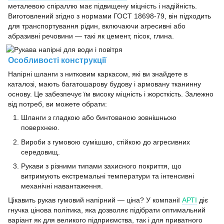
металевою спіраллю має підвищену міцність і надійність.
Виготовлений згідно з нормами ГОСТ 18698-79, він підходить
для транспортування рідин, включаючи агресивні або
абразивні речовини — такі як цемент, пісок, глина.
Особливості конструкції
Напірні шланги з нитковим каркасом, які ви знайдете в
каталозі, мають багатошарову будову і армовану тканинну
основу. Це забезпечує їм високу міцність і жорсткість. Залежно
від потреб, ви можете обрати:
Шланги з гладкою або бинтованою зовнішньою
поверхнею.
Вироби з гумовою сумішшю, стійкою до агресивних
середовищ.
Рукави з різними типами захисного покриття, що
витримують екстремальні температури та інтенсивні
механічні навантаження.
Цікавить рукав гумовий напірний — ціна? У компанії
АРТІ
діє
гнучка цінова політика, яка дозволяє підібрати оптимальний
варіант як для великого підприємства, так і для приватного