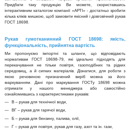
Придбати таку продукцію Ви можете, скориставшись
інтерактивним каталогом компанії «АРТІ» - достатньо зробити
кілька кліків мишкою, щоб замовити якісний і довговічний рукав
ГОСТ 18698.
Рукав гумотканинний ГОСТ 18698
: якість,
функціональність, прийнятна вартість
Ми пропонуємо імпортні та шланги, що відповідають
нормативам ГОСТ 18698-79, які ідеально підходять для
перекачування не тільки повітря, газоподібних та рідких
середовищ, а й сипких матеріалів. Дізнатися, для роботи з
якою речовиною призначений виріб можна за його
маркуванням. Дані про маркування ГОСТу 18698 можна
отримати у нашого менеджера або самостійно
ознайомившись з характеристиками рукавів:
В – рукав для технічної води,
ВГ – рукав для гарячої води,
Б – рукав для бензину, палива, олії,
Г – рукав для повітря, рукав для газу, азот та ін. гази,