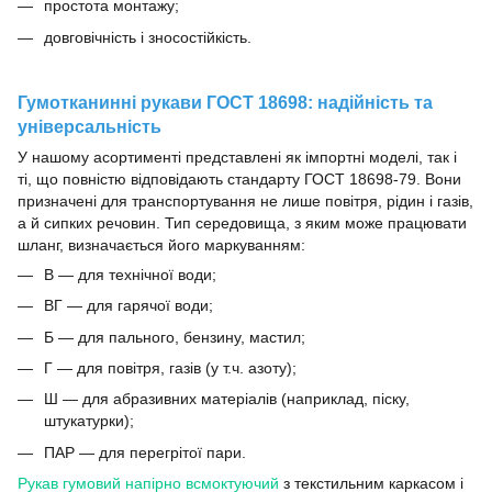
простота монтажу;
довговічність і зносостійкість.
Гумотканинні рукави ГОСТ 18698: надійність та
універсальність
У нашому асортименті представлені як імпортні моделі, так і
ті, що повністю відповідають стандарту ГОСТ 18698-79. Вони
призначені для транспортування не лише повітря, рідин і газів,
а й сипких речовин. Тип середовища, з яким може працювати
шланг, визначається його маркуванням:
В — для технічної води;
ВГ — для гарячої води;
Б — для пального, бензину, мастил;
Г — для повітря, газів (у т.ч. азоту);
Ш — для абразивних матеріалів (наприклад, піску,
штукатурки);
ПАР — для перегрітої пари.
Рукав гумовий напірно всмоктуючий
з текстильним каркасом і