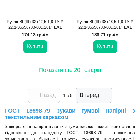
Рукав ВГ(III)-32х42,5-1,0 ТУ У
Рукав ВГ(III)-38х48,5-1,0 ТУ У
22.1-35558708-001:2014 EXL
22.1-35558708-001:2014 EXL
174.13 грн/м
186.71 грн/м
Купити
Купити
Показати ще 20 товарів
Назад
Вперед
1
з 5
ГОСТ 18698-79 рукави гумові напірні з
текстильним каркасом
Універсальні напірні шланги з гуми високої якості, виготовлені
відповідно до стандарту ГОСТ 18698-79 - незамінна
запчастина в більшості галузей сучасної промисловості.