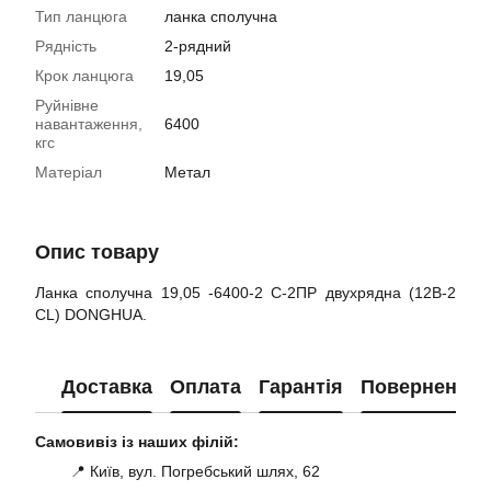
Тип ланцюга
ланка сполучна
Рядність
2-рядний
Крок ланцюга
19,05
Руйнівне
навантаження,
6400
кгс
Матеріал
Метал
Опис товару
Ланка сполучна 19,05 -6400-2 С-2ПР двухрядна (12B-2
CL) DONGHUA.
Доставка
Оплата
Гарантія
Повернення
Самовивіз із наших філій:
📍 Київ, вул. Погребський шлях, 62