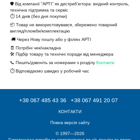
🛡️ Від компанії "АРТІ" як дистриб’ютора: вхідний контроль,
технічна підтримка та сервіс
⏱️ 14 днів (без дня покупки)
📦 Товар не використовувався, збережено товарний
вигляд/пломби/комплектацію
🚚 Через Нову пошту або у філіях АРТІ
🧾 Потрібні чек/накладна
🛠️ Підбір товару та технічні поради від менеджера
📞 Пишіть/дзвоніть за номерами з розділу
Контакти
⏱️ Відповідаємо швидко у робочий час
+38 067 485 43 36
+38 067 491 20 07
КОНТАКТИ
Повна версія сайту
© 1997—2026
Гумотехнічні вироби та комплектуючі до с/г. техніки та пром.