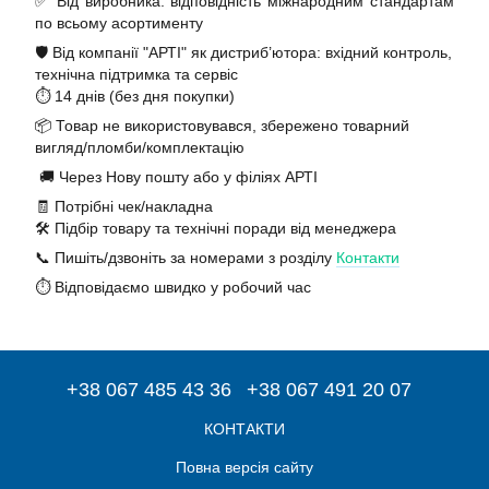
✅ Від виробника: відповідність міжнародним стандартам
по всьому асортименту
🛡️ Від компанії "АРТІ" як дистриб’ютора: вхідний контроль,
технічна підтримка та сервіс
⏱️ 14 днів (без дня покупки)
📦 Товар не використовувався, збережено товарний
вигляд/пломби/комплектацію
🚚 Через Нову пошту або у філіях АРТІ
🧾 Потрібні чек/накладна
🛠️ Підбір товару та технічні поради від менеджера
📞 Пишіть/дзвоніть за номерами з розділу
Контакти
⏱️ Відповідаємо швидко у робочий час
+38 067 485 43 36
+38 067 491 20 07
КОНТАКТИ
Повна версія сайту