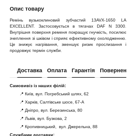
Опис товару
Ремінь вузькоклиновий зубчастий 13AVX-1650 LA
EXCELLENT. Застосовується в тягачах DAF N 3300.
Внутрішня поверхня ременя покращує гнучкість, посилює
зчеплення зі шківом і сприяє ефективному охолодженню.
Це знижує нагрівання, зменшує ризик прослизання і
продовжує термін служби.
Доставка
Оплата
Гарантія
Повернення
Самовивіз із наших філій:
📍 Київ, вул. Погребський шлях, 62
📍 Харків, Салтівське шосе, 67-А
📍 Дніпро, вул. Березинська, 80
📍 Львів, вул. Бузкова, 2
📍 Кропивницький, вул. Джерельна, 88
Службами доставки: