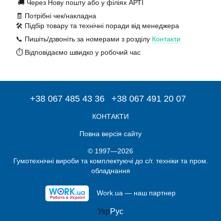
🚚 Через Нову пошту або у філіях АРТІ
🧾 Потрібні чек/накладна
🛠️ Підбір товару та технічні поради від менеджера
📞 Пишіть/дзвоніть за номерами з розділу
Контакти
⏱️ Відповідаємо швидко у робочий час
+38 067 485 43 36
+38 067 491 20 07
КОНТАКТИ
Повна версія сайту
© 1997—2026
Гумотехнічні вироби та комплектуючі до с/г. техніки та пром.
обладнання
Work.ua — наш партнер
Укр
Рус