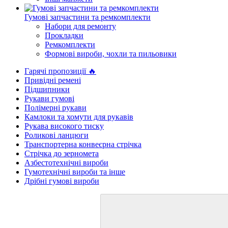
Гумові запчастини та ремкомплекти
Набори для ремонту
Прокладки
Ремкомплекти
Формові вироби, чохли та пильовики
Гарячі пропозиції 🔥
Привідні ремені
Підшипники
Рукави гумові
Полімерні рукави
Камлоки та хомути для рукавів
Рукава високого тиску
Роликові ланцюги
Транспортерна конвеєрна стрічка
Стрічка до зерномета
Азбестотехнічні вироби
Гумотехнічні вироби та інше
Дрібні гумові вироби