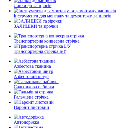
Ланки до ланцюгів
Інструменти для монтажу та демонтажу ланцюгів
ЗАЛИШКИ та зірочки
Транспортерна конвеєрна стрічка
Транспортерна стрічка Б/У
Азбестова тканина
Азбестовий шнур
Сальникова набивка
Гальмівна стрічка
Пароніт листовий
Автодоріжка