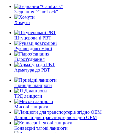
З'єднання "CamLock"
Хомути
Штуцеровані РВТ
Рукави довгомірні
Гідроз'єднання
Арматура до РВТ
Привідні ланцюги
ТРД ланцюги
Мисові ланцюги
Ланцюги для транспортерів згідно ОEМ
Конвеєрні тягові ланцюги