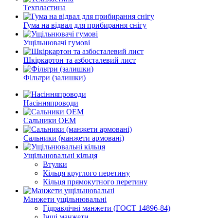
Техпластина
Гума на відвал для прибирання снігу
Ущільнювачі гумові
Шкіркартон та азбосталевий лист
Фільтри (залишки)
Насінняпроводи
Сальники ОЕМ
Сальники (манжети армовані)
Ущільнювальні кільця
Втулки
Кільця круглого перетину
Кільця прямокутного перетину
Манжети ущільнювальні
Гідравлічні манжети (ГОСТ 14896-84)
Інші манжети