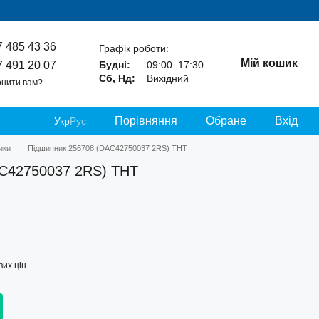
7 485 43 36
Графік роботи:
Мій кошик
7 491 20 07
Будні:
09:00–17:30
Сб, Нд:
Вихідний
нити вам?
Порівняння
Обране
Вхід
Укр
Рус
ики
Підшипник 256708 (DAC42750037 2RS) THT
AC42750037 2RS) THT
их цін