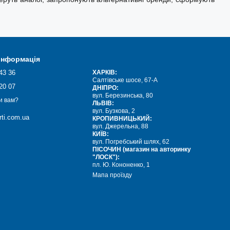
 інформація
43 36
ХАРКІВ:
Салтівське шосе, 67-А
20 07
ДНІПРО:
вул. Березинська, 80
и вам?
ЛЬВІВ:
вул. Бузкова, 2
ti.com.ua
КРОПИВНИЦЬКИЙ:
вул. Джерельна, 88
КИЇВ:
вул. Погребський шлях, 62
ПІСОЧИН (магазин на авторинку
"ЛОСК"):
пл. Ю. Кононенко, 1
Мапа проїзду