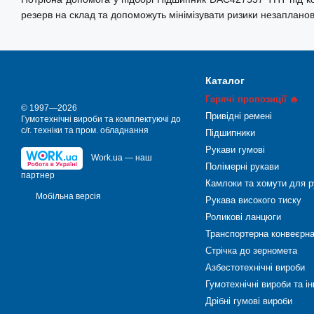
резерв на склад та допоможуть мінімізувати ризики незаплано
Каталог
Гарячі пропозиції 🔥
© 1997—2026
Привідні ремені
Гумотехнічні вироби та комплектуючі до
с/г. техніки та пром. обладнання
Підшипники
Рукави гумові
Work.ua — наш
Полімерні рукави
партнер
Камлоки та хомути для р
Мобільна версія
Рукава високого тиску
Роликові ланцюги
Транспортерна конвеєрна
Стрічка до зерномета
Азбестотехнічні вироби
Гумотехнічні вироби та і
Дрібні гумові вироби