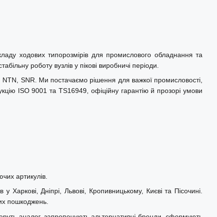
кладу ходових типорозмірів для промислового обладнання та
абільну роботу вузлів у пікові виробничі періоди.
L, NTN, SNR. Ми постачаємо рішення для важкої промисловості,
укцію ISO 9001 та TS16949, офіційну гарантію й прозорі умови
ючих артикулів.
у Харкові, Дніпрі, Львові, Кропивницькому, Києві та Пісочині.
них пошкоджень.
беруть аналог, запропонують альтернативні бренди, сформують