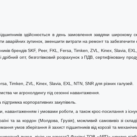
ідшипників здійснюється в день замовлення завдяки широкому с
ти аварійних зупинок, зменшити витрати на ремонт та забезпечити ст
ків брендів SKF, Peer, FKL, Fersa, Timken, ZVL, Kinex, Slavia, EX
 дрібний опт, безготівковий розрахунок з ПДВ, сертифіковану прод
sa, Timken, ZVL, Kinex, Slavia, EXL, NTN, SNR для різних галузей.
ства чи агрохолдингу під сезонні навантаження.
а підтримка корпоративних закупівель.
ми, навантаженням і умовами роботи, а також крос-посилання з існу
і та за кордон (Молдова, Грузія), можливий самовивіз зі складів 
ння умов зберігання й захист підшипників від корозії та механіч
нкретний вузол, лінію чи агрегат? Фахівці ТОВ «АРТІ» швидко під