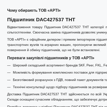
Чому обирають ТОВ «АРТІ»
Підшипник DAC427537 THT
Відвантаження товару Підшипник DAC427537 THT категорії п
сільгосптехніки. Своєчасна заміна підшипників дозволяє уникну
ТОВ «АРТІ» є офіційним дилером і прямим імпортером підшипни
транспортних вузлів та аграрних машин, пропонуючи великий і
повернення й обміну підшипників, що не були встановлені.
Переваги закупівлі підшипників у ТОВ «АРТІ»
Широкий складський асортимент брендів SKF, Peer, FKL, Fer
Можливість формування комплексних поставок для підприєм
Безготівковий розрахунок з ПДВ, повний пакет документів т
Технічні консультації щодо підбору підшипників за розміра
Доставка Підшипник DAC427537 THT здійснюється по всій Україн
Склади оснащені сучасним обладнанням, що забезпечує дотрима
Потрібна допомога у підборі Підшипник DAC427537 THT під ко