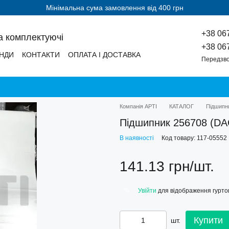
Мінімальна сума замовлення від 400 грн
+38 06
а комплектуючі
+38 06
НДИ
КОНТАКТИ
ОПЛАТА І ДОСТАВКА
Передзво
Компанія АРТІ
КАТАЛОГ
Підшипн
Підшипник 256708 (D
В наявності
Код товару: 117-05552
141.13 грн/шт.
Увійти
для відображення гуртов
%
Купити
шт.