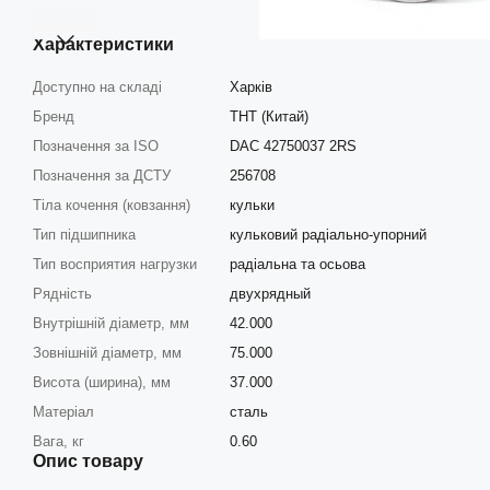
Характеристики
Доступно на складі
Харків
Бренд
THT (Китай)
Позначення за ISO
DAC 42750037 2RS
Позначення за ДСТУ
256708
Тіла кочення (ковзання)
кульки
Тип підшипника
кульковий радіально-упорний
Тип восприятия нагрузки
радіальна та осьова
Рядність
двухрядный
Внутрішній діаметр, мм
42.000
Зовнішній діаметр, мм
75.000
Висота (ширина), мм
37.000
Матеріал
сталь
Вага, кг
0.60
Опис товару