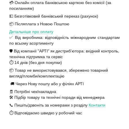
💳 Онлайн оплата банківською карткою без комісії (за
посиланням)
💵 Безготівковий банківський переказ (рахунок)
📦 Післяплата з Новою Поштою
Детальніше про оплату
✅ Від виробника: відповідність міжнародним стандартам
по всьому асортименту
🛡️ Від компанії "АРТІ" як дистриб’ютора: вхідний контроль,
технічна підтримка та сервіс
⏱️ 14 днів (без дня покупки)
📦 Товар не використовувався, збережено товарний
вигляд/пломби/комплектацію
🚚 Через Нову пошту або у філіях АРТІ
🧾 Потрібні чек/накладна
🛠️ Підбір товару та технічні поради від менеджера
📞 Пишіть/дзвоніть за номерами з розділу
Контакти
⏱️ Відповідаємо швидко у робочий час