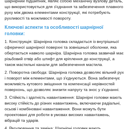
шарнірний підшипник, являє собою механічну вузлову деталь,
що використовується для з'єднання та забезпечення плавного
руху між двома елементами конструкції, які потребують
рухливості та можливості повороту.
Ключові аспекти та особливості шарнірної
головки:
1. Конструкція: Шарнірна головка складається із внутрішньої
сферичної шарнірної поверхні та зовнішньої оболонки, яка
обертається навколо шарніра. Шарнірна головка зазвичай має
різьбовий отвір або штифт для кріплення до конструкції, а
також мастильні канали для забезпечення мастила.
2. Поворотна свобода: Шарнірна головка дозволяє вільний рух
і поворот між елементами, що з'єднуються. Вона забезпечує
можливість кутового зміщення та компенсації нерівностей
поверхонь, що дозволяє знизити напругу та знос у з'єднанні.
3. Стійкість і здатність навантаження: Шарнірні головки мають
високу стійкість до різних навантажень, включаючи радіальні,
осьові і комбіновані навантаження. Вони можуть бути
проектовані для роботи в умовах високих навантажень,
вібрацій та ударів.
4. Регулювання та заміна: Шарнірні головки мають