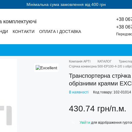
Мінімальна сума замовлення від 400 грн
+38 06
а комплектуючі
+38 06
НДИ
КОНТАКТИ
ОПЛАТА І ДОСТАВКА
Передзво
Компанія АРТІ
КАТАЛОГ
Транспор
Стрічка конвеєрна 500-EP100-4-2/0 з об
Транспортерна стрічка 
обрізними краями EX
В наявності
Код товару: 102-01014
430.74 грн/п.м.
Увійти
для відображення гуртов
%