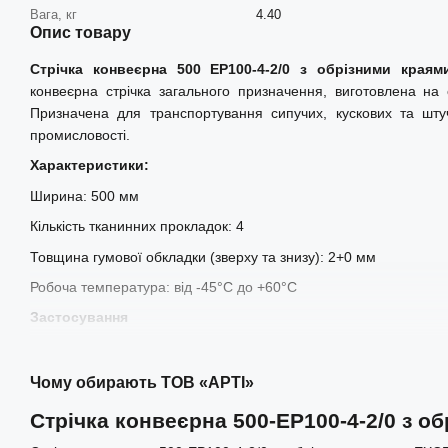
Вага, кг
4.40
Опис товару
Стрічка конвеєрна 500 EP100-4-2/0 з обрізними края
конвеєрна стрічка загального призначення, виготовлена на 
Призначена для транспортування сипучих, кускових та штуч
промисловості.
Характеристики:
Ширина: 500 мм
Кількість тканинних прокладок: 4
Товщина гумової обкладки (зверху та знизу): 2+0 мм
Робоча температура: від -45°C до +60°C
Застосування
Використовується для транспортування сипучих матеріалів, таких
добрива та інші вантажі.
Чому обирають ТОВ «АРТІ»
Застосовується у гірничодобувній промисловості, на виро
Стрічка конвеєрна 500-EP100-4-2/0 з 
аграрному секторі та на транспортних системах різного типу.