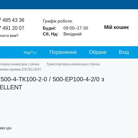
7 485 43 36
Графік роботи:
Мій кошик
7 491 20 07
Будні:
09:00–17:30
Сб, Нд:
Вихідний
нити вам?
Порівняння
Обране
Вхід
Укр
Рус
терна конвеєрна стрічка
Транспортерна конвеєрна стрічка
різними краями EXCELLENT
500-4-ТК100-2-0 / 500-EP100-4-2/0 з
CELLENT
их цін