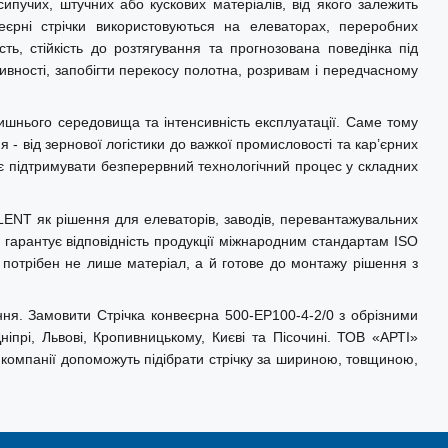
учих, штучних або кускових матеріалів, від якого залежить
еєрні стрічки використовуються на елеваторах, переробних
сть, стійкість до розтягування та прогнозована поведінка під
ності, запобігти перекосу полотна, розривам і передчасному
лишнього середовища та інтенсивність експлуатації. Саме тому
- від зернової логістики до важкої промисловості та кар’єрних
ляє підтримувати безперервний технологічний процес у складних
LENT як рішення для елеваторів, заводів, перевантажувальних
гарантує відповідність продукції міжнародним стандартам ISO
м потрібен не лише матеріал, а й готове до монтажу рішення з
ння. Замовити Стрічка конвеєрна 500-EP100-4-2/0 з обрізними
прі, Львові, Кропивницькому, Києві та Пісочині. ТОВ «АРТІ»
і компанії допоможуть підібрати стрічку за шириною, товщиною,