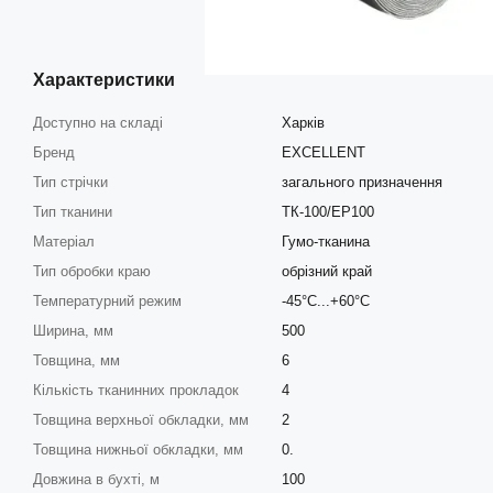
Характеристики
Доступно на складі
Харків
Бренд
EXCELLENT
Тип стрічки
загального призначення
Тип тканини
ТК-100/EP100
Матеріал
Гумо-тканина
Тип обробки краю
обрізний край
Температурний режим
-45°C...+60°C
Ширина, мм
500
Товщина, мм
6
Кількість тканинних прокладок
4
Товщина верхньої обкладки, мм
2
Товщина нижньої обкладки, мм
0.
Довжина в бухті, м
100