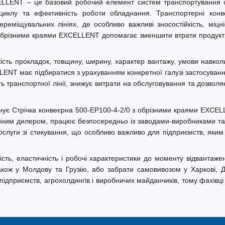
ELLENT – це базовий робочий елемент систем транспортування сип
о циклу та ефективність роботи обладнання. Транспортерні конв
реміщувальних лініях, де особливо важливі зносостійкість, міцні
 обрізними краями EXCELLENT допомагає зменшити втрати продуктив
ькість прокладок, товщину, ширину, характер вантажу, умови навко
ї
NT має підбиратися з урахуванням конкретної галузі застосування 
сть транспортної лінії, знижує витрати на обслуговування та дозво
 виготовляється широкий спектр
ектору. Продукція EXCELLENT
онує Стрічка конвеєрна 500-EP100-4-2/0 з обрізними краями EXCEL
ебе як стабільне та перевірене
ційним дилером, працює безпосередньо із заводами-виробниками та 
ься з урахуванням міжнародних
послуги зі стикування, що особливо важливо для підприємств, яки
чні характеристики та оптимальне
ість, еластичність і робочі характеристики до моменту відвантаже
ож у Молдову та Грузію, або забрати самовивозом у Харкові, Дні
 підприємств, агрохолдингів і виробничих майданчиків, тому фахівц