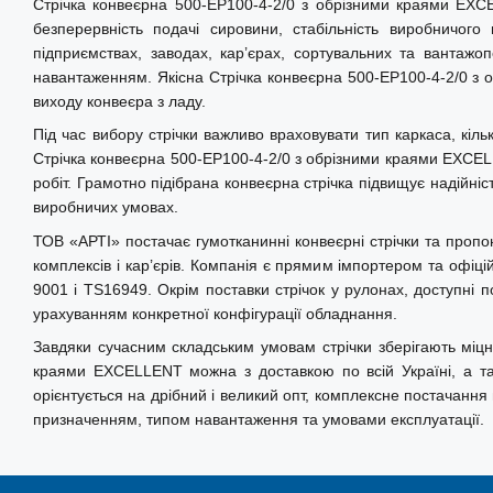
Стрічка конвеєрна 500-EP100-4-2/0 з обрізними краями EXC
Переваги тканини EP:
безперервність подачі сировини, стабільність виробничог
• Низьке подовження при навантаженні
підприємствах, заводах, кар’єрах, сортувальних та вантажопе
• Висока міцність і стабільність розмірів
навантаженням. Якісна Стрічка конвеєрна 500-EP100-4-2/0 з
виходу конвеєра з ладу.
• Стійкість до вологи, плісняви та деформацій
Під час вибору стрічки важливо враховувати тип каркаса, кіл
• Надійна робота у складних та інтенсивних умовах експлуатаці
Стрічка конвеєрна 500-EP100-4-2/0 з обрізними краями EXCELLE
Про виробника:
робіт. Грамотно підібрана конвеєрна стрічка підвищує надійні
EXCELLENT — власна торгова марка компанії АРТІ, під якою
виробничих умовах.
технічної продукції для промислового та аграрного с
ТОВ «АРТІ» постачає гумотканинні конвеєрні стрічки та проп
постачається на ринок понад 20 років і зарекомендувала с
комплексів і кар’єрів. Компанія є прямим імпортером та офі
рішення для щоденної експлуатації. Виробництво здійснюєт
9001 і TS16949. Окрім поставки стрічок у рулонах, доступні 
стандартів якості, що забезпечує надійність, стабільні техні
урахуванням конкретної конфігурації обладнання.
співвідношення ціни і ресурсу.
Завдяки сучасним складським умовам стрічки зберігають міцн
краями EXCELLENT можна з доставкою по всій Україні, а так
орієнтується на дрібний і великий опт, комплексне постачання
призначенням, типом навантаження та умовами експлуатації.