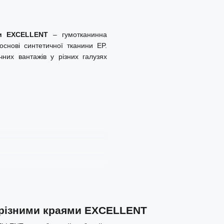
ми EXCELLENT
– гумотканинна
основі синтетичної тканини EP.
них вантажів у різних галузях
 як пісок, щебінь, гравій, руда,
бничих лініях, у будівництві,
обрізними краями EXCELLENT