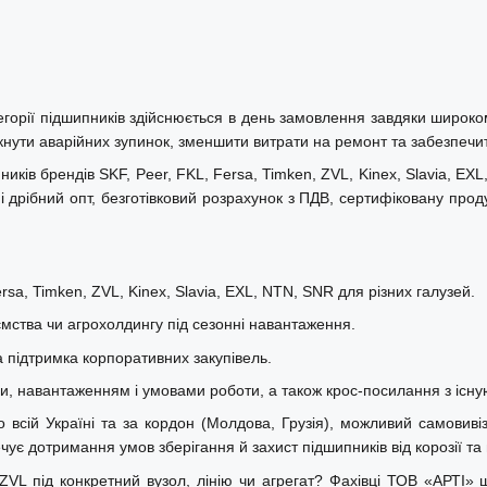
горії підшипників здійснюється в день замовлення завдяки широк
кнути аварійних зупинок, зменшити витрати на ремонт та забезпечити
ків брендів SKF, Peer, FKL, Fersa, Timken, ZVL, Kinex, Slavia, EX
 дрібний опт, безготівковий розрахунок з ПДВ, сертифіковану прод
sa, Timken, ZVL, Kinex, Slavia, EXL, NTN, SNR для різних галузей.
ства чи агрохолдингу під сезонні навантаження.
а підтримка корпоративних закупівель.
ми, навантаженням і умовами роботи, а також крос-посилання з існу
сій Україні та за кордон (Молдова, Грузія), можливий самовивіз зі
ує дотримання умов зберігання й захист підшипників від корозії т
VL під конкретний вузол, лінію чи агрегат? Фахівці ТОВ «АРТІ» 