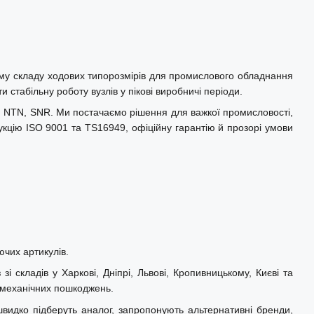
ому складу ходових типорозмірів для промислового обладнання
 стабільну роботу вузлів у пікові виробничі періоди.
L, NTN, SNR. Ми постачаємо рішення для важкої промисловості,
укцію ISO 9001 та TS16949, офіційну гарантію й прозорі умови
ючих артикулів.
 складів у Харкові, Дніпрі, Львові, Кропивницькому, Києві та
а механічних пошкоджень.
швидко підберуть аналог, запропонують альтернативні бренди,