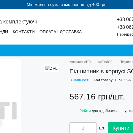
Мінімальна сума замовлення від 400 грн
+38 06
а комплектуючі
+38 06
НДИ
КОНТАКТИ
ОПЛАТА І ДОСТАВКА
Передзво
Компанія АРТІ
КАТАЛОГ
Підшипн
Підшипник в корпусі 
В наявності
Код товару: 117-05597
567.16 грн/шт.
Увійти
для відображення гуртов
%
Купити
шт.