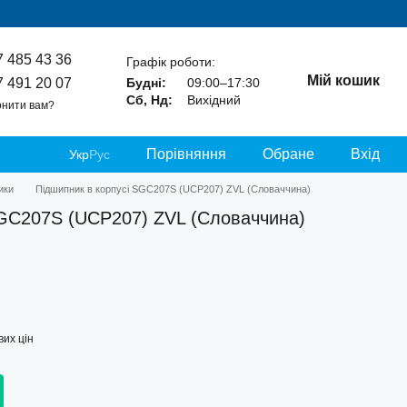
7 485 43 36
Графік роботи:
Мій кошик
7 491 20 07
Будні:
09:00–17:30
Сб, Нд:
Вихідний
нити вам?
Порівняння
Обране
Вхід
Укр
Рус
ики
Підшипник в корпусі SGC207S (UCP207) ZVL (Словаччина)
SGC207S (UCP207) ZVL (Словаччина)
их цін