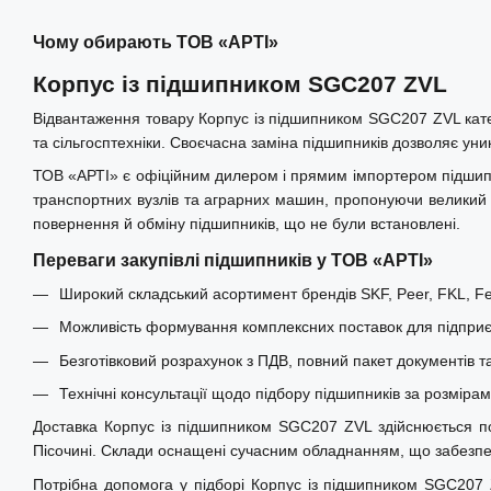
Чому обирають ТОВ «АРТІ»
Корпус із підшипником SGC207 ZVL
Відвантаження товару Корпус із підшипником SGC207 ZVL кате
та сільгосптехніки. Своєчасна заміна підшипників дозволяє уни
ТОВ «АРТІ» є офіційним дилером і прямим імпортером підшипни
транспортних вузлів та аграрних машин, пропонуючи великий і
повернення й обміну підшипників, що не були встановлені.
Переваги закупівлі підшипників у ТОВ «АРТІ»
Широкий складський асортимент брендів SKF, Peer, FKL, Fer
Можливість формування комплексних поставок для підприєм
Безготівковий розрахунок з ПДВ, повний пакет документів т
Технічні консультації щодо підбору підшипників за розміра
Доставка Корпус із підшипником SGC207 ZVL здійснюється по в
Пісочині. Склади оснащені сучасним обладнанням, що забезпеч
Потрібна допомога у підборі Корпус із підшипником SGC207 Z