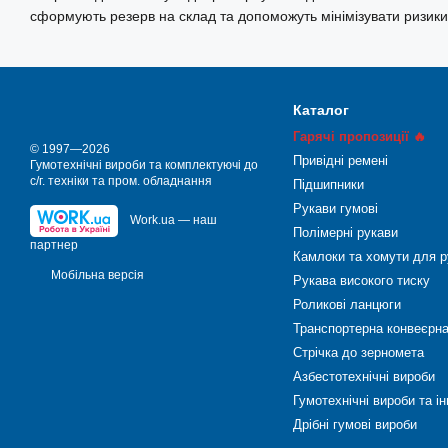
сформують резерв на склад та допоможуть мінімізувати ризик
Каталог
Гарячі пропозиції 🔥
© 1997—2026
Привідні ремені
Гумотехнічні вироби та комплектуючі до
с/г. техніки та пром. обладнання
Підшипники
Рукави гумові
Work.ua — наш
Полімерні рукави
партнер
Камлоки та хомути для р
Мобільна версія
Рукава високого тиску
Роликові ланцюги
Транспортерна конвеєрна
Стрічка до зерномета
Азбестотехнічні вироби
Гумотехнічні вироби та і
Дрібні гумові вироби