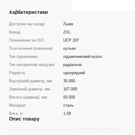
Характеристики
Доступно на складі
Львів
Бренд
ZVL
Позначення за ISO
UCP 207
Тіла кочення (ковзання)
кульки
Тип підшипника
підшипниковий вузол
Тип восприятия нагрузки
радіальна
Рядність
однорядний
Внутрішній діаметр, мм
35.000
Зовнішній діаметр, мм
167.000
Висота (ширина), мм
93.000
Матеріал
сталь
Вага, кг
1.58
Опис товару
Корпусний підшипниковий вузол UCP 207 (SGC207) ZVL