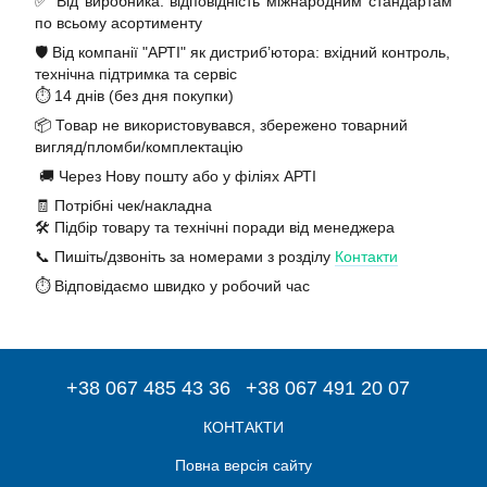
✅ Від виробника: відповідність міжнародним стандартам
по всьому асортименту
🛡️ Від компанії "АРТІ" як дистриб’ютора: вхідний контроль,
технічна підтримка та сервіс
⏱️ 14 днів (без дня покупки)
📦 Товар не використовувався, збережено товарний
вигляд/пломби/комплектацію
🚚 Через Нову пошту або у філіях АРТІ
🧾 Потрібні чек/накладна
🛠️ Підбір товару та технічні поради від менеджера
📞 Пишіть/дзвоніть за номерами з розділу
Контакти
⏱️ Відповідаємо швидко у робочий час
+38 067 485 43 36
+38 067 491 20 07
КОНТАКТИ
Повна версія сайту