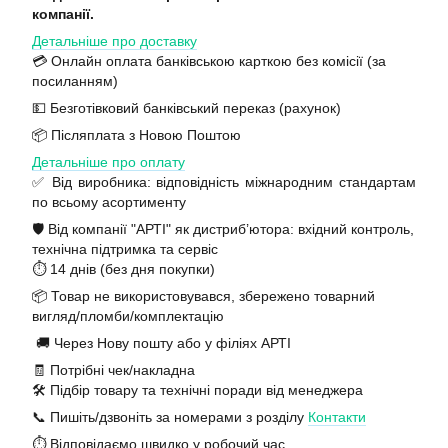
компанії.
Детальніше про доставку
💳 Онлайн оплата банківською карткою без комісії (за
посиланням)
💵 Безготівковий банківський переказ (рахунок)
📦 Післяплата з Новою Поштою
Детальніше про оплату
✅ Від виробника: відповідність міжнародним стандартам
по всьому асортименту
🛡️ Від компанії "АРТІ" як дистриб’ютора: вхідний контроль,
технічна підтримка та сервіс
⏱️ 14 днів (без дня покупки)
📦 Товар не використовувався, збережено товарний
вигляд/пломби/комплектацію
🚚 Через Нову пошту або у філіях АРТІ
🧾 Потрібні чек/накладна
🛠️ Підбір товару та технічні поради від менеджера
📞 Пишіть/дзвоніть за номерами з розділу
Контакти
⏱️ Відповідаємо швидко у робочий час