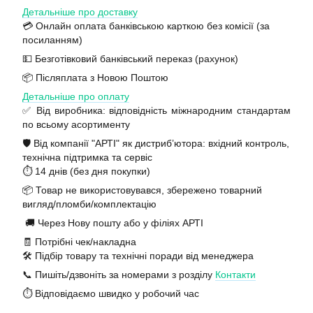
Детальніше про доставку
💳 Онлайн оплата банківською карткою без комісії (за
посиланням)
💵 Безготівковий банківський переказ (рахунок)
📦 Післяплата з Новою Поштою
Детальніше про оплату
✅ Від виробника: відповідність міжнародним стандартам
по всьому асортименту
🛡️ Від компанії "АРТІ" як дистриб’ютора: вхідний контроль,
технічна підтримка та сервіс
⏱️ 14 днів (без дня покупки)
📦 Товар не використовувався, збережено товарний
вигляд/пломби/комплектацію
🚚 Через Нову пошту або у філіях АРТІ
🧾 Потрібні чек/накладна
🛠️ Підбір товару та технічні поради від менеджера
📞 Пишіть/дзвоніть за номерами з розділу
Контакти
⏱️ Відповідаємо швидко у робочий час