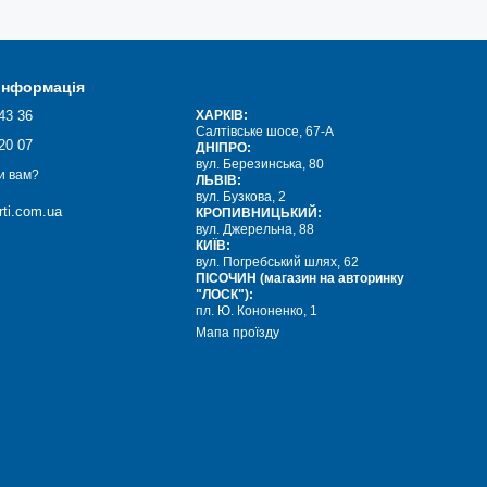
 інформація
43 36
ХАРКІВ:
Салтівське шосе, 67-А
20 07
ДНІПРО:
вул. Березинська, 80
и вам?
ЛЬВІВ:
вул. Бузкова, 2
ti.com.ua
КРОПИВНИЦЬКИЙ:
вул. Джерельна, 88
КИЇВ:
вул. Погребський шлях, 62
ПІСОЧИН (магазин на авторинку
"ЛОСК"):
пл. Ю. Кононенко, 1
Мапа проїзду