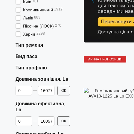
701
Київ
1912
Кропивницький
883
Львів
270
Пісочин (ЛОСК)
2298
Харків
Тип ременя
Вид паса
ГАРЯЧА ПРОПОЗИЦІЯ
Тип профілю
Довжина зовнішня, La
Від Довжина зовнішня, La
До Довжина зовнішня, La
ОК
Довжина ефективна,
Le
Від Довжина ефективна, Le
До Довжина ефективна, Le
ОК