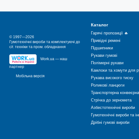
Каталог
Гарячі пропозиції 🔥
© 1997—2026
Привідні ремені
Гумотехнічні вироби та комплектуючі до
с/г. техніки та пром. обладнання
Підшипники
Рукави гумові
Work.ua — наш
Полімерні рукави
партнер
Камлоки та хомути для р
Мобільна версія
Рукава високого тиску
Роликові ланцюги
Транспортерна конвеєрна
Стрічка до зерномета
Азбестотехнічні вироби
Гумотехнічні вироби та і
Дрібні гумові вироби