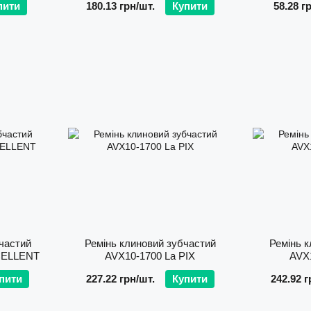
пити
180.13 грн/шт.
Купити
58.28 г
частий
Ремінь клиновий зубчастий
Ремінь к
CELLENT
AVX10-1700 La PIX
AVX1
пити
227.22 грн/шт.
Купити
242.92 г