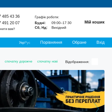
7 485 43 36
Графік роботи:
Мій кошик
7 491 20 07
Будні:
09:00–17:30
Сб, Нд:
Вихідний
нити вам?
Порівняння
Обране
Вхід
Укр
Рус
спочатку дорожче
спочатку нові
Відображення: