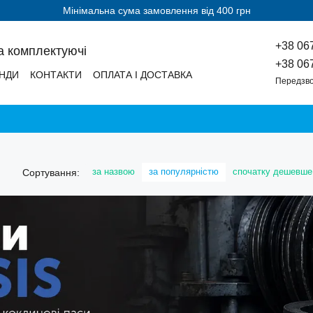
Мінімальна сума замовлення від 400 грн
+38 06
а комплектуючі
+38 06
НДИ
КОНТАКТИ
ОПЛАТА І ДОСТАВКА
Передзво
за назвою
за популярністю
спочатку дешевше
Сортування: