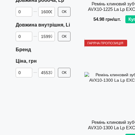
Довжина робоча, Lp
Ремінь клиновий зуб
AVХ10-1225 La Lp EX
Від Довжина робоча, Lp
До Довжина робоча, Lp
ОК
54.98 грн/шт.
Ку
Довжина внутрішня, Li
Від Довжина внутрішня, Li
До Довжина внутрішня, Li
ОК
ГАРЯЧА ПРОПОЗИЦІЯ
Бренд
Ціна, грн
Від Ціна, грн
До Ціна, грн
ОК
Ремінь клиновий зуб
AVХ10-1300 La Lp EX