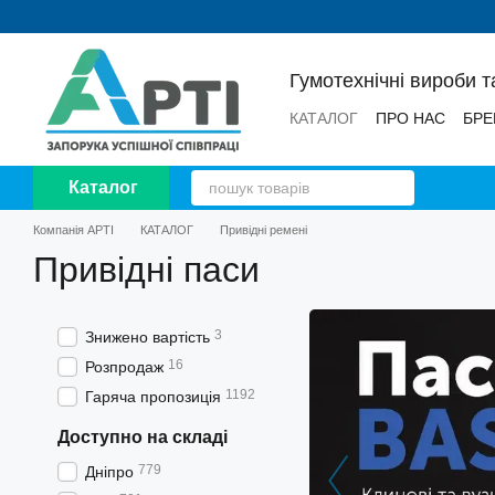
Перейти до основного контенту
Гумотехнічні вироби т
КАТАЛОГ
ПРО НАС
БРЕ
НОВИНИ
ВІДГУКИ
Каталог
Компанія АРТІ
КАТАЛОГ
Привідні ремені
Привідні паси
3
Знижено вартість
16
Розпродаж
1192
Гаряча пропозиція
Доступно на складі
779
Дніпро