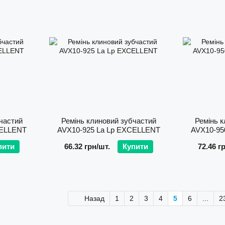
частий
Ремінь клиновий зубчастий
Ремінь к
CELLENT
AVХ10-925 La Lp EXCELLENT
AVХ10-95
пити
66.32 грн/шт.
Купити
72.46 г
Назад
1
2
3
4
5
6
...
2