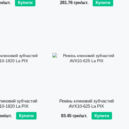
рн/шт.
Купити
281.76 грн/шт.
Купити
линовий зубчастий
Ремінь клиновий зубчастий
0-1820 La PIX
AVХ10-625 La PIX
рн/шт.
Купити
83.45 грн/шт.
Купити