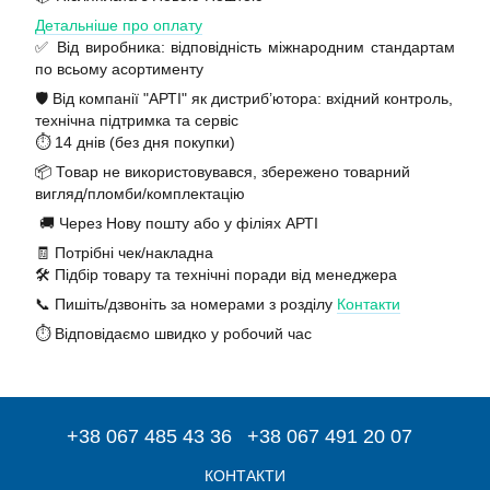
Детальніше про оплату
✅ Від виробника: відповідність міжнародним стандартам
по всьому асортименту
🛡️ Від компанії "АРТІ" як дистриб’ютора: вхідний контроль,
технічна підтримка та сервіс
⏱️ 14 днів (без дня покупки)
📦 Товар не використовувався, збережено товарний
вигляд/пломби/комплектацію
🚚 Через Нову пошту або у філіях АРТІ
🧾 Потрібні чек/накладна
🛠️ Підбір товару та технічні поради від менеджера
📞 Пишіть/дзвоніть за номерами з розділу
Контакти
⏱️ Відповідаємо швидко у робочий час
+38 067 485 43 36
+38 067 491 20 07
КОНТАКТИ