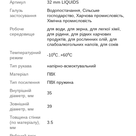
Артикул
32 mm LIQUIDS
Галузь
Водопостачання, Сільське
застосування
господарство, Харчова промисловість,
Хімічна промисловість
Робоче
для води, для зерна, для легкої хімії,
середовище
для рідини, для рідких харчових
продуктів, для рослинних олій, для
слабоалкогольних напоїв, для соків
Температурний
-10⁰С..+60⁰С
режим
Тип рукава
напірно-всмоктувальний
Матеріал
ПВХ
Тип посилення
ПВХ пружина
Внутрішній
35
діаметр, мм
Зовнішній
39
діаметр, мм
Товщина стінки
(по матеріалу),
3.5
мм
Робочий тиск,