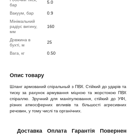
5.0
бар
Вакуум, бар
0.9
Мінімальний
радіус вигину,
160
мм
Довжина в
25
бухті, м
Вага, кг
0.50
Опис товару
Шланг армований спіральный з ПВХ. Стійкий до ударів та
тиску за рахунок армування міцною та жорстокою ПВХ
спіраллю. Зручний для маніпулювання, стійкий до УФІ,
різних атмосферних впливів та більшості агресивних
речовин, у тому числі та органічних.
Доставка
Оплата
Гарантія
Повернення