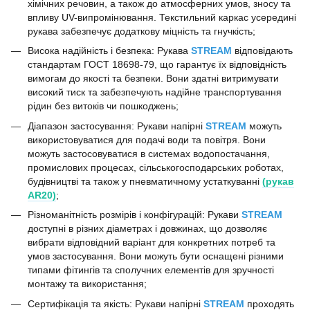
хімічних речовин, а також до атмосферних умов, зносу та
впливу UV-випромінювання. Текстильний каркас усередині
рукава забезпечує додаткову міцність та гнучкість;
Висока надійність і безпека: Рукава
STREAM
відповідають
стандартам ГОСТ 18698-79, що гарантує їх відповідність
вимогам до якості та безпеки. Вони здатні витримувати
високий тиск та забезпечують надійне транспортування
рідин без витоків чи пошкоджень;
Діапазон застосування: Рукави напірні
STREAM
можуть
використовуватися для подачі води та повітря. Вони
можуть застосовуватися в системах водопостачання,
промислових процесах, сільськогосподарських роботах,
будівництві та також у пневматичному устаткуванні
(рукав
AR20)
;
Різноманітність розмірів і конфігурацій: Рукави
STREAM
доступні в різних діаметрах і довжинах, що дозволяє
вибрати відповідний варіант для конкретних потреб та
умов застосування. Вони можуть бути оснащені різними
типами фітингів та сполучних елементів для зручності
монтажу та використання;
Сертифікація та якість: Рукави напірні
STREAM
проходять