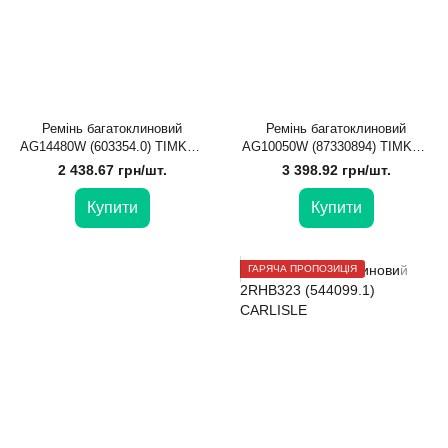
Ремінь багатоклиновий
Ремінь багатоклиновий
AG14480W (603354.0) TIMKEN
AG10050W (87330894) TIMKEN
BELTS
BELTS
2 438.67 грн/шт.
3 398.92 грн/шт.
Купити
Купити
ГАРЯЧА ПРОПОЗИЦІЯ