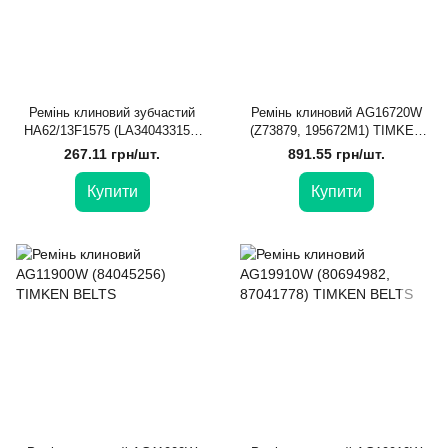
Ремінь клиновий зубчастий
Ремінь клиновий AG16720W
HA62/13F1575 (LA340433151)
(Z73879, 195672M1) TIMKEN
CARLISLE
BELTS
267.11 грн/шт.
891.55 грн/шт.
Купити
Купити