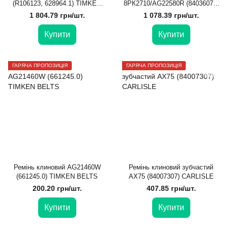
(R106123, 628964.1) TIMKEN
8РК2710/AG22580R (84036070)
BELTS
TIMKEN BELTS
1 804.79 грн/шт.
1 078.39 грн/шт.
Купити
Купити
ГАРЯЧА ПРОПОЗИЦІЯ
ГАРЯЧА ПРОПОЗИЦІЯ
Ремінь клиновий AG21460W
Ремінь клиновий зубчастий
(661245.0) TIMKEN BELTS
AX75 (84007307) CARLISLE
200.20 грн/шт.
407.85 грн/шт.
Купити
Купити