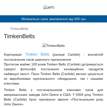
Мінімальна сума замовлення від 400 грн
TimkenBelts
TimkenBelts
Timken Belts
Корпорація
(раніше Carlisle) - всесвітній
постачальник пасів широкого призначення.
Протягом майже 100 років Timken Belts (Carlisle) дотримується
суворої філософії постачання інноваційних продуктів
найвищої якості. Паси Timken Belts (Carlisle) високо цінуються
як виробниками оригінального обладнання, так і нашими
клієнтами.
Timken Belts є постачальником клинових пасів для
американських заводів John Deere в США. У 2004 році Timken
Belts (Carlisle) було присвоєно звання «Постачальник року
John Deere».