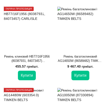
ГАРЯЧА ПРОПОЗИЦІЯ
Ремінь клиновий HB77/16F1956
Ремінь багатоклиновий
(80387931, 84073457)
AG14650W (86589482) TIMKEN
CARLISLE
BELTS
455.57 грн/шт.
9 467.40 грн/шт.
Купити
Купити
ГАРЯЧА ПРОПОЗИЦІЯ