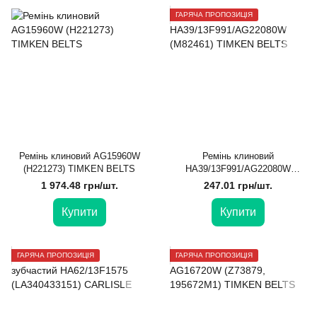
ГАРЯЧА ПРОПОЗИЦІЯ
Ремінь клиновий AG15960W
Ремінь клиновий
(H221273) TIMKEN BELTS
HA39/13F991/AG22080W
(М82461) TIMKEN BELTS
1 974.48 грн/шт.
247.01 грн/шт.
Купити
Купити
ГАРЯЧА ПРОПОЗИЦІЯ
ГАРЯЧА ПРОПОЗИЦІЯ