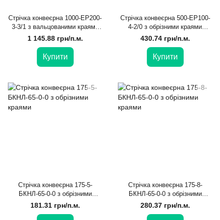
Стрічка конвеєрна 1000-EP200-
Стрічка конвеєрна 500-EP100-
3-3/1 з вальцованими краями
4-2/0 з обрізними краями
EXCELLENT
EXCELLENT
1 145.88 грн/п.м.
430.74 грн/п.м.
Купити
Купити
Стрічка конвеєрна 175-5-
Стрічка конвеєрна 175-8-
БКНЛ-65-0-0 з обрізними
БКНЛ-65-0-0 з обрізними
краями
краями
181.31 грн/п.м.
280.37 грн/п.м.