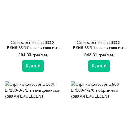
Стрічка конвеєрна 800-2-
Стрічка конвеєрна 800-3-
БКНЛ-65-0-0 з вальцованими
БКНЛ-65-3-1 з вальцованими
краями EXCELLENT
краями EXCELLENT
294.33 грн/п.м.
842.31 грн/п.м.
Купити
Купити