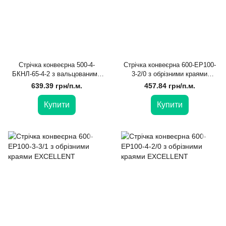
Стрічка конвеєрна 500-4-
Стрічка конвеєрна 600-EP100-
БКНЛ-65-4-2 з вальцованими
3-2/0 з обрізними краями
краями EXCELLENT
EXCELLENT
639.39 грн/п.м.
457.84 грн/п.м.
Купити
Купити