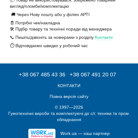
📦 Товар не використовувався, збережено товарний
вигляд/пломби/комплектацію
🚚 Через Нову пошту або у філіях АРТІ
🧾 Потрібні чек/накладна
🛠️ Підбір товару та технічні поради від менеджера
📞 Пишіть/дзвоніть за номерами з розділу
Контакти
⏱️ Відповідаємо швидко у робочий час
+38 067 485 43 36
+38 067 491 20 07
КОНТАКТИ
Повна версія сайту
© 1997—2026
Гумотехнічні вироби та комплектуючі до с/г. техніки та пром.
обладнання
Work.ua — наш партнер