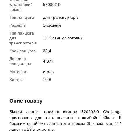
каталоговий
520902.0
номер
Тип ланцюга
для транспортерів
Рядність
1-рядний
Тип ланцюга
для
ТПК ланцюг боковий
транспортерів
Крок ланцюга
38,4
Довжина
4.377
ланцюга, м
Матеріал
сталь
Вага, кг
10.8
Опис товару
Бічний ланцюг похилої камери 520902.0 Challenge
призначень для встановлення в комбайні Claas. Є
боковим (крайнім) ланцюгом з кроком 38,4 мм, має 114
ланок та 19 атачментів.