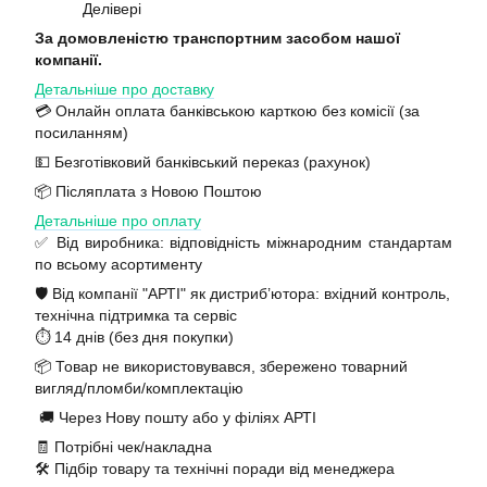
Делівері
За домовленістю транспортним засобом нашої
компанії.
Детальніше про доставку
💳 Онлайн оплата банківською карткою без комісії (за
посиланням)
💵 Безготівковий банківський переказ (рахунок)
📦 Післяплата з Новою Поштою
Детальніше про оплату
✅ Від виробника: відповідність міжнародним стандартам
по всьому асортименту
🛡️ Від компанії "АРТІ" як дистриб’ютора: вхідний контроль,
технічна підтримка та сервіс
⏱️ 14 днів (без дня покупки)
📦 Товар не використовувався, збережено товарний
вигляд/пломби/комплектацію
🚚 Через Нову пошту або у філіях АРТІ
🧾 Потрібні чек/накладна
🛠️ Підбір товару та технічні поради від менеджера