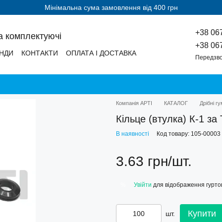
Мінімальна сума замовлення від 400 грн
+38 06
а комплектуючі
+38 06
НДИ
КОНТАКТИ
ОПЛАТА І ДОСТАВКА
Передзво
Компанія АРТІ
КАТАЛОГ
Дрібні г
Кільце (втулка) К-1 з
В наявності
Код товару: 105-00003
3.63 грн/шт.
Увійти
для відображення гуртов
%
Купити
шт.