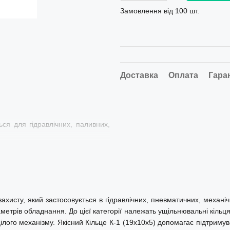
Замовлення від 100 шт.
Доставка
Оплата
Гара
ься для гідравлічних, паливних,
ахисту, який застосовується в гідравлічних, пневматичних, механіч
етрів обладнання. До цієї категорії належать ущільнювальні кільця, 
и цілого механізму. Якісний Кільце К-1 (19х10х5) допомагає підтрим