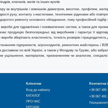
ндрів, клапанів, валів та інших вузлів.
бору за внутрішнім і зовнішнім діаметром, висотою, профілем, мат
дкості руху, контакту з мастилами, технічними рідинами або повітр
 дорогого ремонту основного обладнання, тому професійний підбір у
і вироби для гідравлічних і пневматичних систем, а також для пром
ає продукцію безпосередньо від виробників і гарантує її відпов
ироби зберігають еластичність, точність розмірів і працездатність
чанням підприємств, агрохолдингів, ремонтних майстерень і B2B-кл
доставкою по всій Україні, а також у Молдову та Грузію, або забрат
ипом ущільнення, матеріалом, призначенням чи аналогом, спеціал
Клієнтам
Контактна
Вхід до кабінету
+38 067 485 
КАТАЛОГ
+38 067 491 
ПРО НАС
Передзвонит
БРЕНДИ