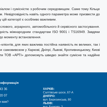
еріалом і сумісністю з робочим середовищем. Саме тому Кільце
ям. Невідповідність навіть одного параметра може призвести до
 цій категорії є особливо важливим.
ислового, аграрного, автомобільного й сервісного застосування.
ідність міжнародним стандартам ISO 9001 і TS16949. Завдяки
 до моменту встановлення.
ієнтів, для яких важлива постійна наявність як великих, так і
и самовивозом у Харкові, Дніпрі, Львові, Кропивницькому, Києві
істи ТОВ «АРТІ» допоможуть швидко знайти сумісне та надійне
 інформація
43 36
ХАРКІВ:
Салтівське шосе, 67-А
20 07
ДНІПРО:
вул. Березинська, 80
и вам?
ЛЬВІВ:
вул. Бузкова, 2