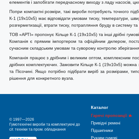
елементів і запобігати передчасному виходу з ладу насосів, цилі
Попри компактні розміри, такі вироби потребують точного під
К-1 (19х10х5) має відповідати умовам тиску, температури, шви
розгерметизації, втрати тиску, потрапляння бруду в систему та
ТОВ «АРТІ» пропонує Кільце К-1 (19х10х5) та інші дрібні гумов
Компанія є прямим імпортером та офіційним дилером, постач
сучасним складським умовам та суворому контролю зберігання в
Компанія працює з дрібним і великим оптом, комплексним поста
дрібних комплектуючих. Замовити Кільце К-1 (19х10х5) можна з 
та Пісочині. Якщо потрібно підібрати виріб за розмірами, т
рішення для конкретного вузла.
Каталог
Гарячі пропозиції 🔥
© 1997—2026
Привідні ремені
Гумотехнічні вироби та комплектуючі до
с/г. техніки та пром. обладнання
Підшипники
Рукави гумові