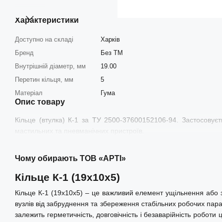
Характеристики
Доступно на складі
Харків
Бренд
Без ТМ
Внутрішній діаметр, мм
19.00
Перетин кільця, мм
5
Матеріал
Гума
Опис товару
Кільце (втулка) К-1 за ТУ 2500-37600152106-94. Застосовуєт
мастильних та пневманічних пристроїв.
Чому обирають ТОВ «АРТІ»
Кільце К-1 (19х10х5)
Кільце К-1 (19х10х5) – це важливий елемент ущільнення або з
вузлів від забруднення та збереження стабільних робочих парам
залежить герметичність, довговічність і безаварійність робот