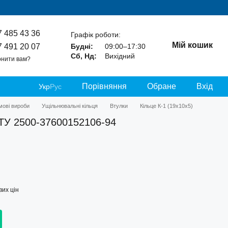
7 485 43 36
Графік роботи:
Мій кошик
7 491 20 07
Будні:
09:00–17:30
Сб, Нд:
Вихідний
нити вам?
Порівняння
Обране
Вхід
Укр
Рус
умові вироби
Ущільнювальні кільця
Втулки
Кільце К-1 (19х10х5)
а ТУ 2500-37600152106-94
их цін