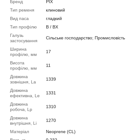
Бренд
PIX
Тип ременя
клиновий
Вид паса
гладкий
Тип профілю
B / BX
Галузь
Сільське господарство; Промисловість
застосування
Ширина
17
профілю, мм
Висота
11
профілю, мм
Довжина
1339
зовнішня, La
Довжина
1331
ефективна, Le
Довжина
1310
робоча, Lp
Довжина
1270
внутрішня, Li
Матеріал
Neoprene (CL)