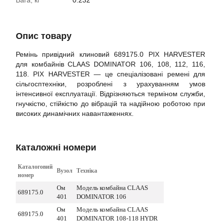
Вага, кг
0.232
Опис товару
Ремінь привідний клиновий 689175.0 PIX HARVESTER
для комбайнів CLAAS DOMINATOR 106, 108, 112, 116,
118. PIX HARVESTER — це спеціалізовані ремені для
сільгосптехніки, розроблені з урахуванням умов
інтенсивної експлуатації. Відрізняються терміном служби,
гнучкістю, стійкістю до вібрацій та надійною роботою при
високих динамічних навантаженнях.
Каталожні номери
Каталоговий
Вузол
Техніка
номер
Ом
Модель комбайна CLAAS
689175.0
401
DOMINATOR 106
Ом
Модель комбайна CLAAS
689175.0
401
DOMINATOR 108-118 HYDR