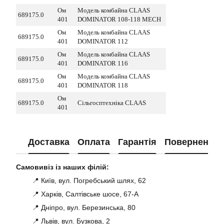
Ом
Модель комбайна CLAAS
689175.0
401
DOMINATOR 108-118 MECH
Ом
Модель комбайна CLAAS
689175.0
401
DOMINATOR 112
Ом
Модель комбайна CLAAS
689175.0
401
DOMINATOR 116
Ом
Модель комбайна CLAAS
689175.0
401
DOMINATOR 118
Ом
689175.0
Сільгосптехніка CLAAS
401
Доставка
Оплата
Гарантія
Повернення
Самовивіз із наших філій:
📍 Київ, вул. Погребський шлях, 62
📍 Харків, Салтівське шосе, 67-А
📍 Дніпро, вул. Березинська, 80
📍 Львів, вул. Бузкова, 2