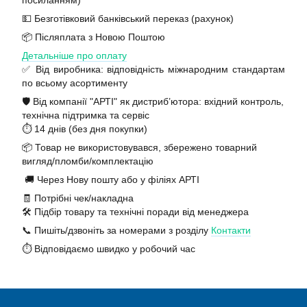
посиланням)
💵 Безготівковий банківський переказ (рахунок)
📦 Післяплата з Новою Поштою
Детальніше про оплату
✅ Від виробника: відповідність міжнародним стандартам
по всьому асортименту
🛡️ Від компанії "АРТІ" як дистриб’ютора: вхідний контроль,
технічна підтримка та сервіс
⏱️ 14 днів (без дня покупки)
📦 Товар не використовувався, збережено товарний
вигляд/пломби/комплектацію
🚚 Через Нову пошту або у філіях АРТІ
🧾 Потрібні чек/накладна
🛠️ Підбір товару та технічні поради від менеджера
📞 Пишіть/дзвоніть за номерами з розділу
Контакти
⏱️ Відповідаємо швидко у робочий час