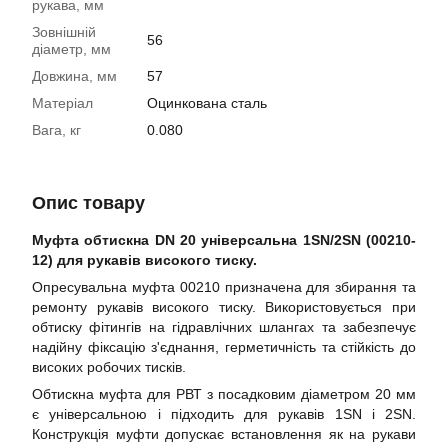
рукава, мм
Зовнішній
56
діаметр, мм
Довжина, мм
57
Матеріал
Оцинкована сталь
Вага, кг
0.080
Опис товару
Муфта обтискна DN 20 універсальна 1SN/2SN (00210-
12) для рукавів високого тиску.
Опресувальна муфта 00210 призначена для збирання та
ремонту рукавів високого тиску. Використовується при
обтиску фітингів на гідравлічних шлангах та забезпечує
надійну фіксацію з'єднання, герметичність та стійкість до
високих робочих тисків.
Обтискна муфта для РВТ з посадковим діаметром 20 мм
є універсальною і підходить для рукавів 1SN і 2SN.
Конструкція муфти допускає встановлення як на рукави