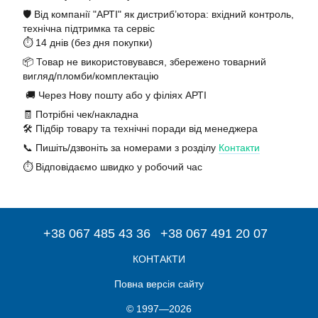
🛡️ Від компанії "АРТІ" як дистриб’ютора: вхідний контроль,
технічна підтримка та сервіс
⏱️ 14 днів (без дня покупки)
📦 Товар не використовувався, збережено товарний
вигляд/пломби/комплектацію
🚚 Через Нову пошту або у філіях АРТІ
🧾 Потрібні чек/накладна
🛠️ Підбір товару та технічні поради від менеджера
📞 Пишіть/дзвоніть за номерами з розділу
Контакти
⏱️ Відповідаємо швидко у робочий час
+38 067 485 43 36
+38 067 491 20 07
КОНТАКТИ
Повна версія сайту
© 1997—2026