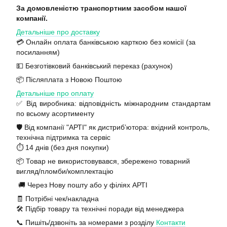
За домовленістю транспортним засобом нашої
компанії.
Детальніше про доставку
💳 Онлайн оплата банківською карткою без комісії (за
посиланням)
💵 Безготівковий банківський переказ (рахунок)
📦 Післяплата з Новою Поштою
Детальніше про оплату
✅ Від виробника: відповідність міжнародним стандартам
по всьому асортименту
🛡️ Від компанії "АРТІ" як дистриб’ютора: вхідний контроль,
технічна підтримка та сервіс
⏱️ 14 днів (без дня покупки)
📦 Товар не використовувався, збережено товарний
вигляд/пломби/комплектацію
🚚 Через Нову пошту або у філіях АРТІ
🧾 Потрібні чек/накладна
🛠️ Підбір товару та технічні поради від менеджера
📞 Пишіть/дзвоніть за номерами з розділу
Контакти