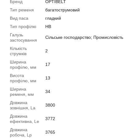
Бренд
OPTIBELT
Тип ременя
багатострумовий
Вид паса
гладкий
Тип профілю
HB
Галузь
Сільське господарство; Промисловість
застосування
Кількість
2
струмків
Ширина
17
профілю, мм
Висота
13
профілю, мм
Ширина
34
ременя, мм
Довжина
3800
зовнішня, La
Довжина
3772
ефективна, Le
Довжина
3765
робоча, Lp