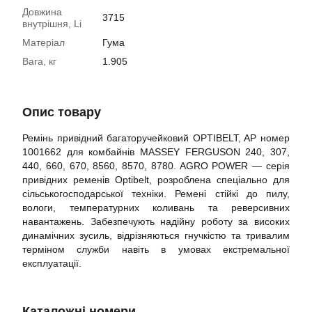
Довжина
3715
внутрішня, Li
Матеріал
Гума
Вага, кг
1.905
Опис товару
Ремінь привідний багаторучейковий OPTIBELT, AP номер
1001662 для комбайнів MASSEY FERGUSON 240, 307,
440, 660, 670, 8560, 8570, 8780. AGRO POWER — серія
привідних ременів Optibelt, розроблена спеціально для
сільськогосподарської техніки. Ремені стійкі до пилу,
вологи, температурних коливань та реверсивних
навантажень. Забезпечують надійну роботу за високих
динамічних зусиль, відрізняються гнучкістю та тривалим
терміном служби навіть в умовах екстремальної
експлуатації.
Каталожні номери