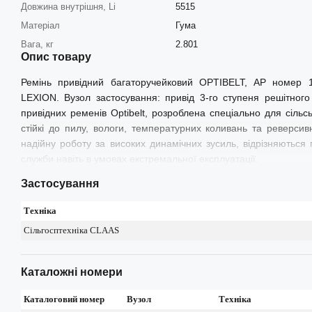
Довжина внутрішня, Li
5515
Матеріал
Гума
Вага, кг
2.801
Опис товару
Ремінь привідний багаторучейковий OPTIBELT, AP номер
LEXION. Вузол застосування: привід 3-го ступеня решітн
привідних ременів Optibelt, розроблена спеціально для сільсь
стійкі до пилу, вологи, температурних коливань та реверси
надійну роботу за високих динамічних зусиль, відрізняються
служби навіть в умовах екстремальної експлуатації.
Застосування
Техніка
Сільгосптехніка CLAAS
Каталожні номери
Каталоговий номер
Вузол
Техніка