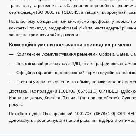
транспорту, агротехніки та обладнання переробних підприємст
сертифікація ISO 9001 та TS16949, а також чіткі, зрозумілі пр
На власному обладнанні ми виконуємо професійну порізку по
конкретні приводи, модернізовані лінії та нестандартні ріше
запас, не тримаючи зайві довжини.
Комерційні умови постачання приводних ременів
Комплексне укомплектування ременями Optibelt, Gates, Carl
Безготівковий розрахунок з ПДВ, гнучкі графіки відвантажен
Офіційна гарантія, прогнозований термін служби та технічн
Прозорі умови повернення та обміну невикористаних ремені
Доставка Пас привідний 1001706 (667651.0) OPTIBELT здійснюєть
Кропивницькому, Києві та Пісочині (авторинок «Лоск»). Суво
ресурс.
Потрібен підбір Пас привідний 1001706 (667651.0) OPTIBEL
допоможуть проаналізувати наявні рішення, підібрати оптимал