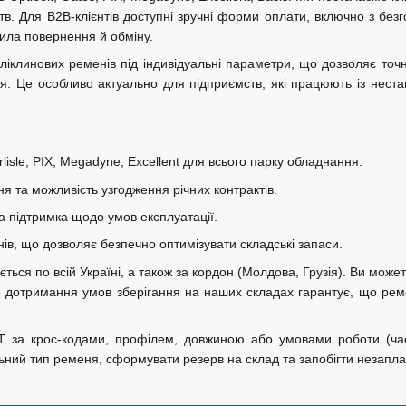
в. Для B2B-клієнтів доступні зручні форми оплати, включно з безг
авила повернення й обміну.
ліклинових ременів під індивідуальні параметри, що дозволяє точ
ння. Це особливо актуально для підприємств, які працюють із нест
isle, PIX, Megadyne, Excellent для всього парку обладнання.
ня та можливість узгодження річних контрактів.
а підтримка щодо умов експлуатації.
в, що дозволяє безпечно оптимізувати складські запаси.
ся по всій Україні, а також за кордон (Молдова, Грузія). Ви можете 
ре дотримання умов зберігання на наших складах гарантує, що ре
T за крос-кодами, профілем, довжиною або умовами роботи (част
ьний тип ременя, сформувати резерв на склад та запобігти незапл