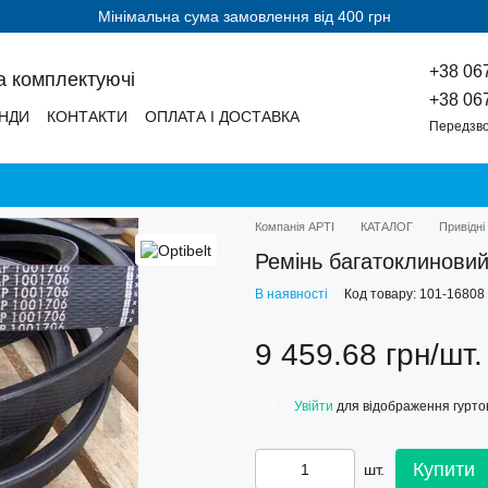
Мінімальна сума замовлення від 400 грн
+38 06
а комплектуючі
+38 06
НДИ
КОНТАКТИ
ОПЛАТА І ДОСТАВКА
Передзво
Компанія АРТІ
КАТАЛОГ
Привідні
Ремінь багатоклинови
В наявності
Код товару: 101-16808
9 459.68 грн/шт.
Увійти
для відображення гуртов
%
Купити
шт.