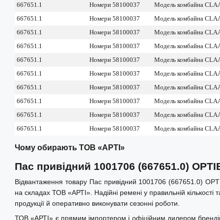
667651.1
Номери 58100037
Модель комбайна CLA
667651.1
Номери 58100037
Модель комбайна CLA
667651.1
Номери 58100037
Модель комбайна CL
667651.1
Номери 58100037
Модель комбайна CLA
667651.1
Номери 58100037
Модель комбайна CL
667651.1
Номери 58100037
Модель комбайна CLA
667651.1
Номери 58100037
Модель комбайна CL
667651.1
Номери 58100037
Модель комбайна CL
667651.1
Номери 58100037
Модель комбайна CLA
667651.1
Номери 58100037
Модель комбайна CL
Чому обирають ТОВ «АРТІ»
Пас привідний 1001706 (667651.0) OPTI
Відвантаження товару Пас привідний 1001706 (667651.0) OPTIB
на складах ТОВ «АРТІ». Надійні ремені у правильній кількості
продукції й оперативно виконувати сезонні роботи.
ТОВ «АРТІ» є прямим імпортером і офіційним дилером брендів Op