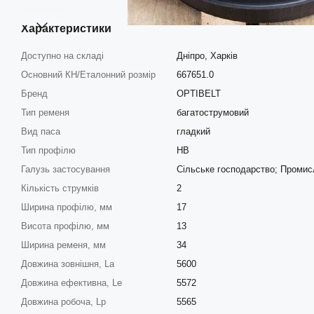
Характеристики
Доступно на складі
Дніпро, Харків
Основний КН/Еталонний розмір
667651.0
Бренд
OPTIBELT
Тип ременя
багатострумовий
Вид паса
гладкий
Тип профілю
HB
Галузь застосування
Сільське господарство; Промис
Кількість струмків
2
Ширина профілю, мм
17
Висота профілю, мм
13
Ширина ременя, мм
34
Довжина зовнішня, La
5600
Довжина ефективна, Le
5572
Довжина робоча, Lp
5565