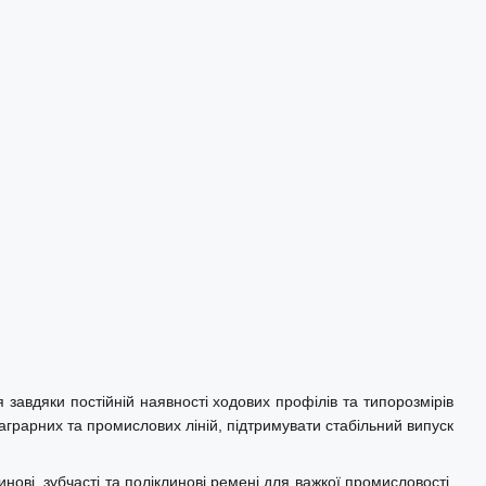
завдяки постійній наявності ходових профілів та типорозмірів
аграрних та промислових ліній, підтримувати стабільний випуск
нові, зубчасті та поліклинові ремені для важкої промисловості,