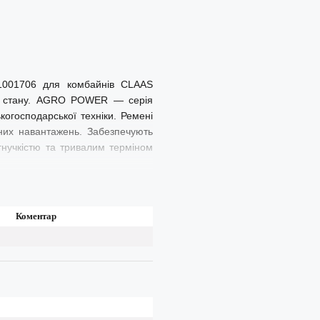
 1001706 для комбайнів CLAAS
ого стану. AGRO POWER — серія
когосподарської техніки. Ремені
вних навантажень. Забезпечують
 гнучкістю та тривалим терміном
Коментар