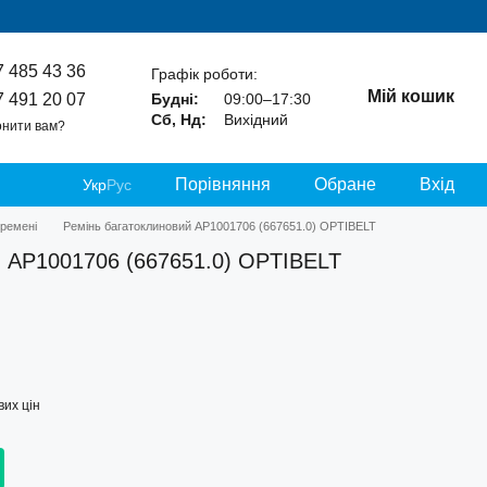
7 485 43 36
Графік роботи:
Мій кошик
7 491 20 07
Будні:
09:00–17:30
Сб, Нд:
Вихідний
нити вам?
Порівняння
Обране
Вхід
Укр
Рус
 ремені
Ремінь багатоклиновий AP1001706 (667651.0) OPTIBELT
й AP1001706 (667651.0) OPTIBELT
их цін