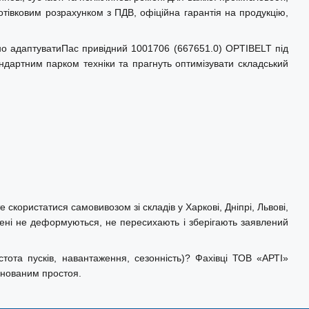
отівковим розрахунком з ПДВ, офіційна гарантія на продукцію,
но адаптуватиПас привідний 1001706 (667651.0) OPTIBELT під
андартним парком техніки та прагнуть оптимізувати складський
скористатися самовивозом зі складів у Харкові, Дніпрі, Львові,
мені не деформуються, не пересихають і зберігають заявлений
ота пусків, навантаження, сезонність)? Фахівці ТОВ «АРТІ»
анованим простоя.