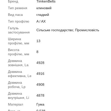
Бренд
TimkenBelts
Тип ременя
клиновий
Вид паса
гладкий
Тип профілю
A / AX
Галузь
Сільське господарство; Промисловість
застосування
Ширина
13
профілю, мм
Висота
8
профілю, мм
Довжина
4928
зовнішня, La
Довжина
4916
ефективна, Le
Довжина
4908
робоча, Lp
Довжина
4878
внутрішня, Li
Матеріал
Гума