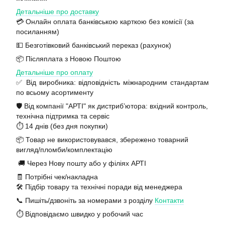
Детальніше про доставку
💳 Онлайн оплата банківською карткою без комісії (за
посиланням)
💵 Безготівковий банківський переказ (рахунок)
📦 Післяплата з Новою Поштою
Детальніше про оплату
✅ Від виробника: відповідність міжнародним стандартам
по всьому асортименту
🛡️ Від компанії "АРТІ" як дистриб’ютора: вхідний контроль,
технічна підтримка та сервіс
⏱️ 14 днів (без дня покупки)
📦 Товар не використовувався, збережено товарний
вигляд/пломби/комплектацію
🚚 Через Нову пошту або у філіях АРТІ
🧾 Потрібні чек/накладна
🛠️ Підбір товару та технічні поради від менеджера
📞 Пишіть/дзвоніть за номерами з розділу
Контакти
⏱️ Відповідаємо швидко у робочий час