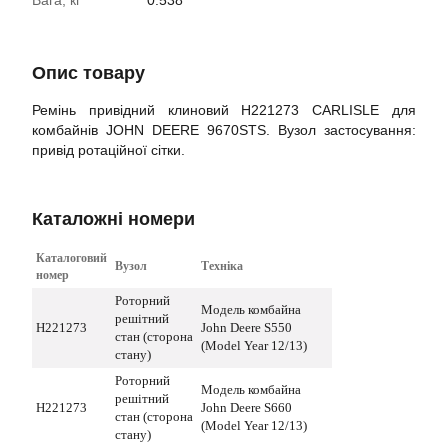
Вага, кг
0.538
Опис товару
Ремінь привідний клиновий H221273 CARLISLE для
комбайнів JOHN DEERE 9670STS. Вузол застосування:
привід ротаційної сітки.
Каталожні номери
Каталоговий
Вузол
Техніка
номер
Роторний
Модель комбайна
решітний
H221273
John Deere S550
стан (сторона
(Model Year 12/13)
стану)
Роторний
Модель комбайна
решітний
H221273
John Deere S660
стан (сторона
(Model Year 12/13)
стану)