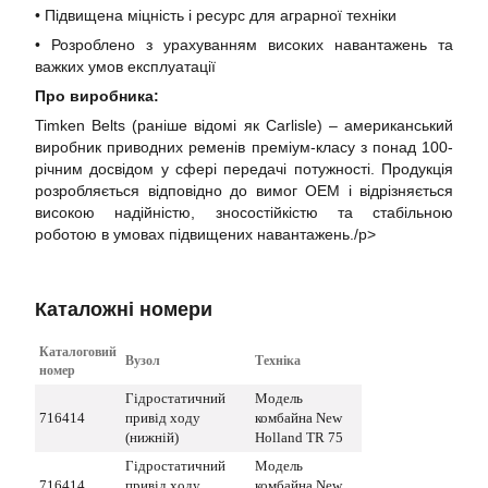
• Підвищена міцність і ресурс для аграрної техніки
• Розроблено з урахуванням високих навантажень та
важких умов експлуатації
Про виробника:
Timken Belts (раніше відомі як Carlisle) – американський
виробник приводних ременів преміум-класу з понад 100-
річним досвідом у сфері передачі потужності. Продукція
розробляється відповідно до вимог OEM і відрізняється
високою надійністю, зносостійкістю та стабільною
роботою в умовах підвищених навантажень./p>
Каталожні номери
Каталоговий
Вузол
Техніка
номер
Гідростатичний
Модель
716414
привід ходу
комбайна New
(нижній)
Holland TR 75
Гідростатичний
Модель
716414
привід ходу
комбайна New