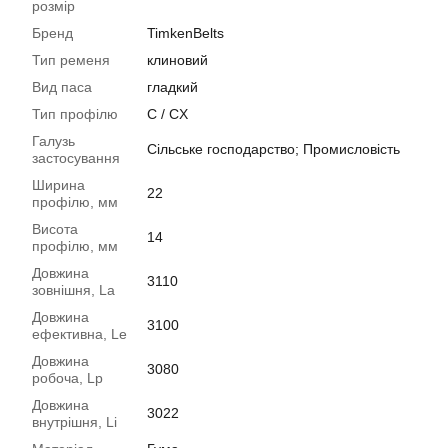
розмір
Бренд
TimkenBelts
Тип ременя
клиновий
Вид паса
гладкий
Тип профілю
C / CX
Галузь
Сільське господарство; Промисловість
застосування
Ширина
22
профілю, мм
Висота
14
профілю, мм
Довжина
3110
зовнішня, La
Довжина
3100
ефективна, Le
Довжина
3080
робоча, Lp
Довжина
3022
внутрішня, Li