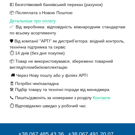
💵 Безготівковий банківський переказ (рахунок)
📦 Післяплата з Новою Поштою
Детальніше про оплату
✅ Від виробника: відповідність міжнародним стандартам
по всьому асортименту
🛡️ Від компанії "АРТІ" як дистриб’ютора: вхідний контроль,
технічна підтримка та сервіс
⏱️ 14 днів (без дня покупки)
📦 Товар не використовувався, збережено товарний
вигляд/пломби/комплектацію
🚚 Через Нову пошту або у філіях АРТІ
🧾 Потрібні чек/накладна
🛠️ Підбір товару та технічні поради від менеджера
📞 Пишіть/дзвоніть за номерами з розділу
Контакти
⏱️ Відповідаємо швидко у робочий час
+38 067 485 43 36
+38 067 491 20 07