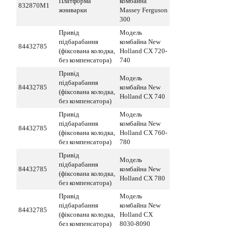
Платформа
комбайна
832870M1
жниварки
Massey Ferguson
300
Привід
Модель
підбарабання
комбайна New
84432785
(фіксована колодка,
Holland СХ 720-
без компенсатора)
740
Привід
Модель
підбарабання
84432785
комбайна New
(фіксована колодка,
Holland СХ 740
без компенсатора)
Привід
Модель
підбарабання
комбайна New
84432785
(фіксована колодка,
Holland CX 760-
без компенсатора)
780
Привід
Модель
підбарабання
84432785
комбайна New
(фіксована колодка,
Holland CX 780
без компенсатора)
Привід
Модель
підбарабання
комбайна New
84432785
(фіксована колодка,
Holland CX
без компенсатора)
8030-8090