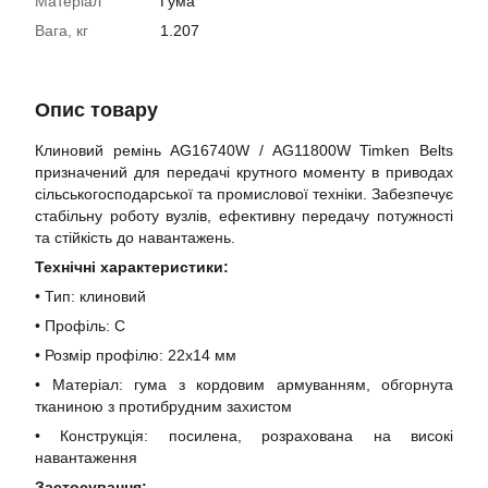
Матеріал
Гума
Вага, кг
1.207
Опис товару
Клиновий ремінь AG16740W / AG11800W Timken Belts
призначений для передачі крутного моменту в приводах
сільськогосподарської та промислової техніки. Забезпечує
стабільну роботу вузлів, ефективну передачу потужності
та стійкість до навантажень.
Технічні характеристики:
• Тип: клиновий
• Профіль: C
• Розмір профілю: 22х14 мм
• Матеріал: гума з кордовим армуванням, обгорнута
тканиною з протибрудним захистом
• Конструкція: посилена, розрахована на високі
навантаження
Застосування: