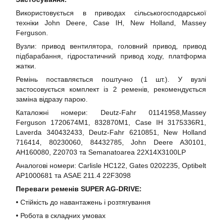
Використовується в приводах сільськогосподарської
техніки John Deere, Case IH, New Holland, Massey
Ferguson.
Вузли: привод вентилятора, головний привод, привод
підбарабання, гідростатичний привод ходу, платформа
жатки.
Ремінь поставляється поштучно (1 шт.). У вузлі
застосовується комплект із 2 ременів, рекомендується
заміна відразу парою.
Каталожні номери: Deutz-Fahr 01141958,Massey
Ferguson 1720674M1, 832870M1, Case IH 3175336R1,
Laverda 340432433, Deutz-Fahr 6210851, New Holland
716414, 80230060, 84432785, John Deere A30101,
AH160080, Z20703 та Semanatoarea 22X14X3100LP
Аналогові номери: Carlisle HC122, Gates 0202235, Optibelt
AP1000681 та ASAE 211.4 22F3098
Переваги ременів SUPER AG-DRIVE:
• Стійкість до навантажень і розтягування
• Робота в складних умовах