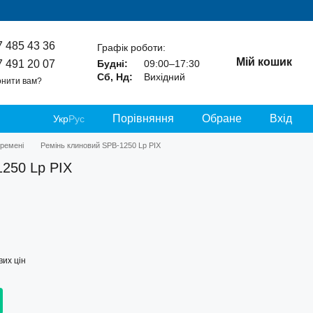
7 485 43 36
Графік роботи:
Мій кошик
7 491 20 07
Будні:
09:00–17:30
Сб, Нд:
Вихідний
нити вам?
Порівняння
Обране
Вхід
Укр
Рус
 ремені
Ремінь клиновий SPB-1250 Lp PIX
1250 Lp PIX
их цін