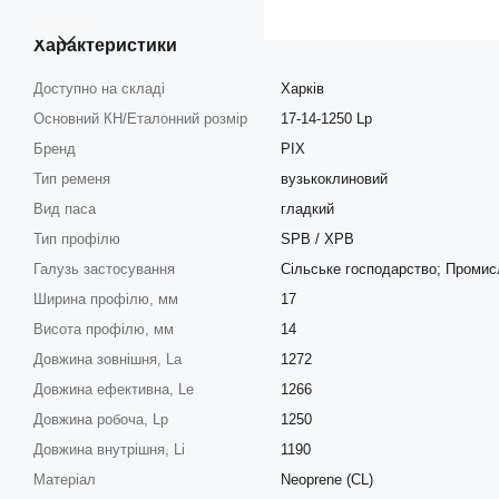
Характеристики
Доступно на складі
Харків
Основний КН/Еталонний розмір
17-14-1250 Lp
Бренд
PIX
Тип ременя
вузькоклиновий
Вид паса
гладкий
Тип профілю
SPB / XPB
Галузь застосування
Сільське господарство; Промис
Ширина профілю, мм
17
Висота профілю, мм
14
Довжина зовнішня, La
1272
Довжина ефективна, Le
1266
Довжина робоча, Lp
1250
Довжина внутрішня, Li
1190
Матеріал
Neoprene (CL)