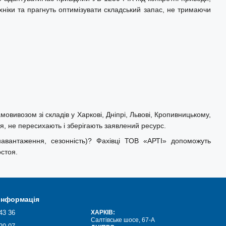
хніки та прагнуть оптимізувати складський запас, не тримаючи
овивозом зі складів у Харкові, Дніпрі, Львові, Кропивницькому,
я, не пересихають і зберігають заявлений ресурс.
навантаження, сезонність)? Фахівці ТОВ «АРТІ» допоможуть
стоя.
 інформація
43 36
ХАРКІВ:
Салтівське шосе, 67-А