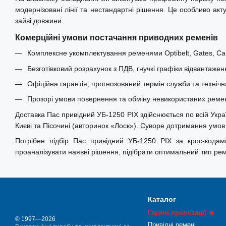
модернізовані лінії та нестандартні рішення. Це особливо ак
зайві довжини.
Комерційні умови постачання приводних ременів
Комплексне укомплектування ременями Optibelt, Gates, Carl
Безготівковий розрахунок з ПДВ, гнучкі графіки відвантажен
Офіційна гарантія, прогнозований термін служби та технічн
Прозорі умови повернення та обміну невикористаних ремені
Доставка Пас привідний УБ-1250 PIX здійснюється по всій Украї
Києві та Пісочині (авторинок «Лоск»). Суворе дотримання умо
Потрібен підбір Пас привідний УБ-1250 PIX за крос-кодам
проаналізувати наявні рішення, підібрати оптимальний тип ре
Каталог
Гарячі пропозиції 🔥
© 1997—2026
Привідні ремені