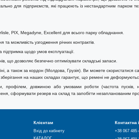
туально для підприємств, які працюють із нестандартним парком те
isle, PIX, Megadyne, Excellent для всього парку обладнання.
ня та можливість узгодження річних контрактів.
а підтримка щодо умов експлуатації.
в, що дозволяє безпечно оптимізувати складські запаси.
ні, а також за кордон (Молдова, Грузія). Ви можете скористатися сам
в зберігання на наших складах гарантує, що ремені не деформуютьс
и, профілем, довжиною або умовами роботи (частота пусків, 
меня, сформувати резерв на склад та запобігти незапланованим про
Клієнтам
Контактна
Вхід до кабінету
+38 067 485 
КАТАЛОГ