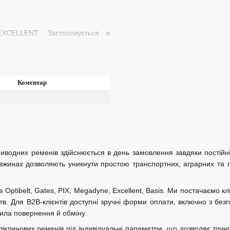
EXCELLENT. Застосовується в
Коментар
риводних ременів здійснюється в день замовлення завдяки постійні
довжинах дозволяють уникнути простою транспортних, аграрних та п
tibelt, Gates, PIX, Megadyne, Excellent, Basis. Ми постачаємо кли
в. Для B2B-клієнтів доступні зручні форми оплати, включно з безг
авила повернення й обміну.
іклинових ременів під індивідуальні параметри, що дозволяє точно