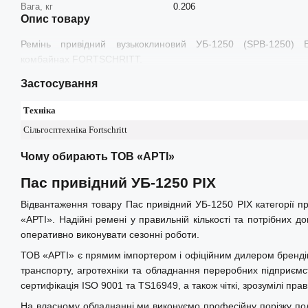
Вага, кг
0.206
Опис товару
Ремінь привідний вузькоклиновий УБ-1250 (SPB-1250) 
комбайнах FORTSCHRITT.
Застосування
Техніка
Сільгосптехніка Fortschritt
Чому обирають ТОВ «АРТІ»
Пас привідний УБ-1250 PIX
Відвантаження товару Пас привідний УБ-1250 PIX категорії п
«АРТІ». Надійні ремені у правильній кількості та потрібних 
оперативно виконувати сезонні роботи.
ТОВ «АРТІ» є прямим імпортером і офіційним дилером брендів Op
транспорту, агротехніки та обладнання переробних підприємст
сертифікація ISO 9001 та TS16949, а також чіткі, зрозумілі пр
На власному обладнанні ми виконуємо професійну порізку пол