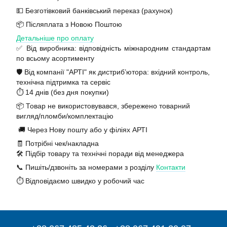
💵 Безготівковий банківський переказ (рахунок)
📦 Післяплата з Новою Поштою
Детальніше про оплату
✅ Від виробника: відповідність міжнародним стандартам
по всьому асортименту
🛡️ Від компанії "АРТІ" як дистриб’ютора: вхідний контроль,
технічна підтримка та сервіс
⏱️ 14 днів (без дня покупки)
📦 Товар не використовувався, збережено товарний
вигляд/пломби/комплектацію
🚚 Через Нову пошту або у філіях АРТІ
🧾 Потрібні чек/накладна
🛠️ Підбір товару та технічні поради від менеджера
📞 Пишіть/дзвоніть за номерами з розділу
Контакти
⏱️ Відповідаємо швидко у робочий час