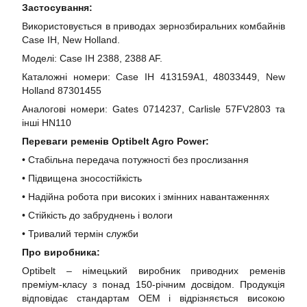
Застосування:
Використовується в приводах зернозбиральних комбайнів
Case IH, New Holland.
Моделі: Case IH 2388, 2388 AF.
Каталожні номери: Case IH 413159A1, 48033449, New
Holland 87301455
Аналогові номери: Gates 0714237, Carlisle 57FV2803 та
інші HN110
Переваги ременів Optibelt Agro Power:
• Стабільна передача потужності без прослизання
• Підвищена зносостійкість
• Надійна робота при високих і змінних навантаженнях
• Стійкість до забруднень і вологи
• Тривалий термін служби
Про виробника:
Optibelt – німецький виробник приводних ременів
преміум-класу з понад 150-річним досвідом. Продукція
відповідає стандартам OEM і відрізняється високою