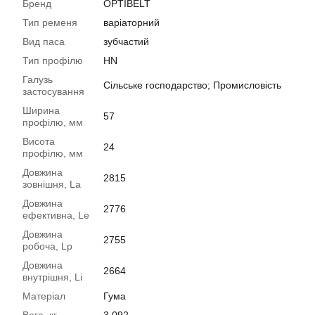
Бренд
OPTIBELT
Тип ременя
варіаторний
Вид паса
зубчастий
Тип профілю
HN
Галузь
Сільське господарство; Промисловість
застосування
Ширина
57
профілю, мм
Висота
24
профілю, мм
Довжина
2815
зовнішня, La
Довжина
2776
ефективна, Le
Довжина
2755
робоча, Lp
Довжина
2664
внутрішня, Li
Матеріал
Гума