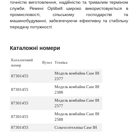
точністю виготовлення, надійністю та тривалим терміном
служби. Ремені Optibelt широко використовуються в
промисловості, сільському господарстві та
машинобудуванні, забезпечуючи ефективну та стабільну
передачу потужності.
Каталожні номери
Каталоговий
Вузол
Техніка
номер
Модель комбайна Case IH
87301455
2377
Модель комбайна Case IH
87301455
2388
Модель комбайна Case IH
87301455
2577
Модель комбайна Case IH
87301455
2588
87301455
Сільгосптехніка Case IH