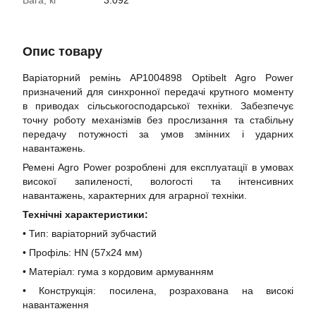
Вага, кг
3.092
Опис товару
Варіаторний ремінь AP1004898 Optibelt Agro Power
призначений для синхронної передачі крутного моменту
в приводах сільськогосподарської техніки. Забезпечує
точну роботу механізмів без прослизання та стабільну
передачу потужності за умов змінних і ударних
навантажень.
Ремені Agro Power розроблені для експлуатації в умовах
високої запиленості, вологості та інтенсивних
навантажень, характерних для аграрної техніки.
Технічні характеристики:
• Тип: варіаторний зубчастий
• Профіль: HN (57х24 мм)
• Матеріал: гума з кордовим армуванням
• Конструкція: посилена, розрахована на високі
навантаження