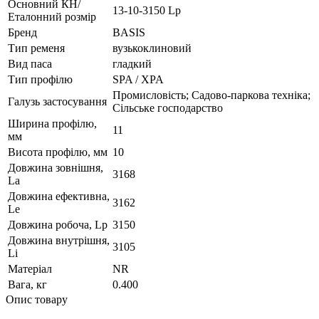
Основний КН/
13-10-3150 Lp
Еталонний розмір
Бренд
BASIS
Тип ременя
вузькоклиновий
Вид паса
гладкий
Тип профілю
SPA / XPA
Промисловість; Садово-паркова техніка;
Галузь застосування
Сільське господарство
Ширина профілю,
11
мм
Висота профілю, мм
10
Довжина зовнішня,
3168
La
Довжина ефективна,
3162
Le
Довжина робоча, Lp
3150
Довжина внутрішня,
3105
Li
Матеріал
NR
Вага, кг
0.400
Опис товару