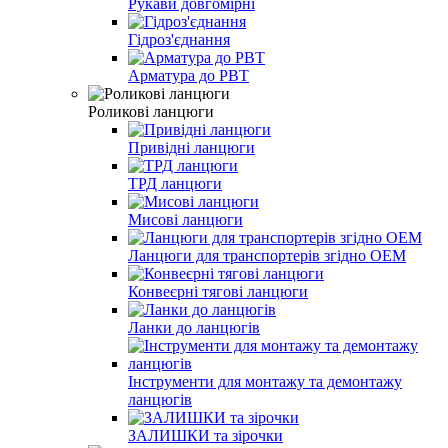
Рукави довгомірні
Гідроз'єднання
Арматура до РВТ
Роликові ланцюги
Привідні ланцюги
ТРД ланцюги
Мисові ланцюги
Ланцюги для транспортерів згідно ОEМ
Конвеєрні тягові ланцюги
Ланки до ланцюгів
Інструменти для монтажу та демонтажу
ланцюгів
ЗАЛИШКИ та зірочки